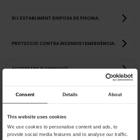
SI L'ESTABLIMENT DISPOSA DE PISCINA:
PROTECCIÓ CONTRA INCENDIS I EMERGÈNCIA:
ACTIVITATS D'ANIMACIÓ
HABITACIONS
Consent
Details
About
This website uses cookies
FORMACIÓ
We use cookies to personalise content and ads, to
provide social media features and to analyse our traffic.