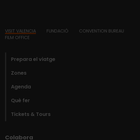
Footer
VISIT VALENCIA
FUNDACIÓ
CONVENTION BUREAU
FILM OFFICE
domains
Prepara el viatge
Zones
Agenda
Què fer
Tickets & Tours
Colabora