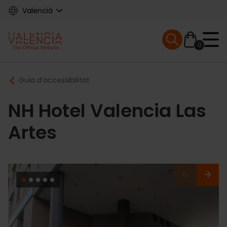
Skip
Valencià
to
main
Mobile menu ex
content
0
Main
Breadcrumb
Guia d’accessibilitat
navigation
NH Hotel Valencia Las
Artes