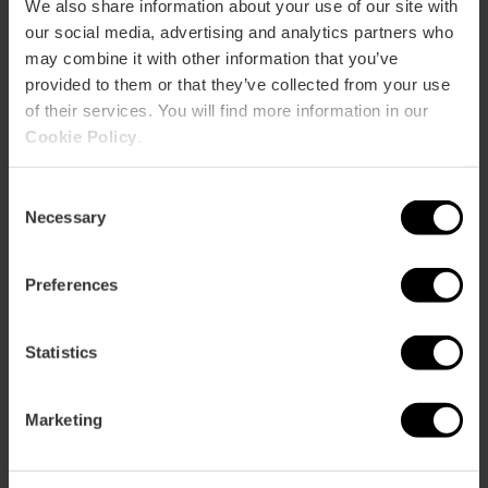
We also share information about your use of our site with
CLIENTS
our social media, advertising and analytics partners who
may combine it with other information that you’ve
provided to them or that they’ve collected from your use
of their services. You will find more information in our
Cookie Policy
.
Consent
Com arribar
Necessary
Selection
Preferences
Statistics
Av. de l,Institut Obrer de València, 28
Marketing