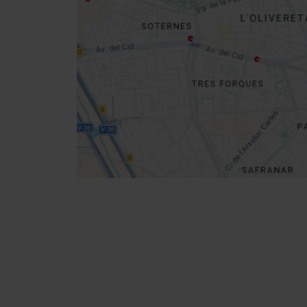
Get
your
location
Direccions