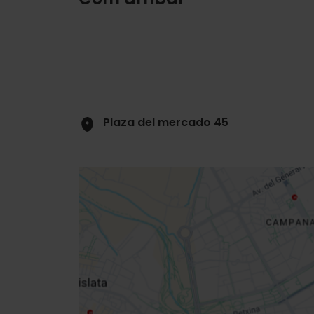
Plaza del mercado 45
Close
sidebar
map