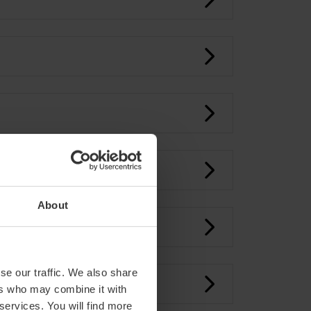
:
About
GÈNCIA:
se our traffic. We also share
ers who may combine it with
 services. You will find more