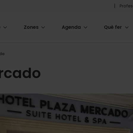
Pr
Profes
he
e
Zones
Agenda
Què fer
me
ion
do
rcado