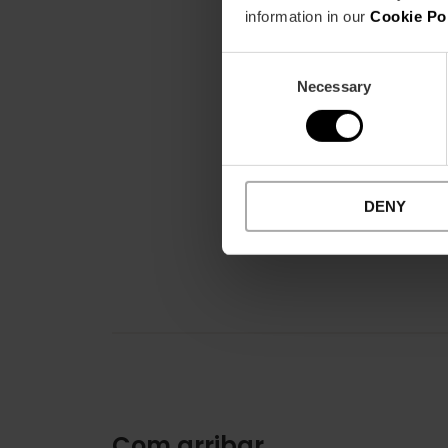
information in our
Cookie Po
Consent
Necessary
Selection
DENY
Com arribar