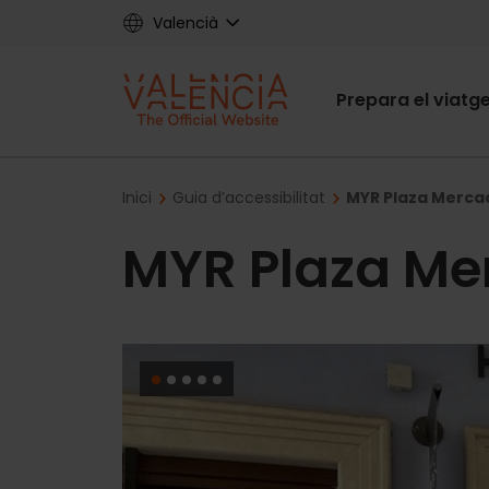
Skip
Valencià
to
main
Main
content
Prepara el viatg
navigat
Breadcrumb
Inici
Guia d’accessibilitat
MYR Plaza Merca
MYR Plaza Me