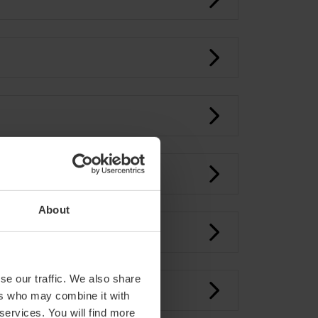
About
RGÈNCIA
se our traffic. We also share
ers who may combine it with
 services. You will find more