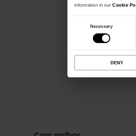
information in our
Cookie Po
Consent
Necessary
Selection
DENY
Com arribar