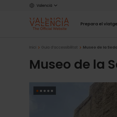
Skip
Valencià
to
main
Main
content
Prepara el viatg
navigat
Breadcrumb
Inici
Guia d’accessibilitat
Museo de la Sed
Museo de la 