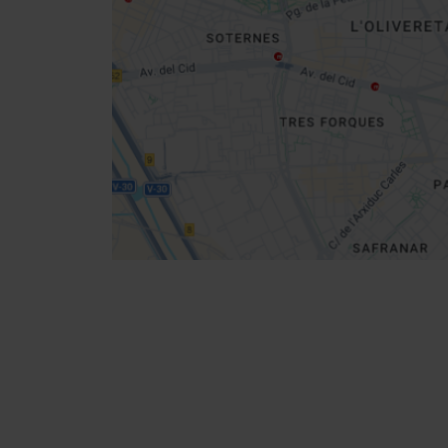
Get
your
location
Direccions