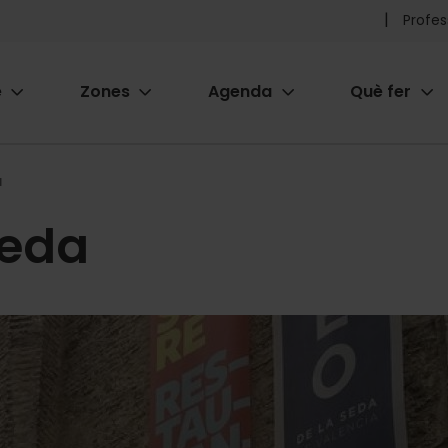
Pr
Profes
he
e
Zones
Agenda
Què fer
me
ion
a
Seda