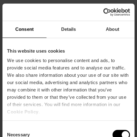
CLIENTS
Consent
Details
About
This website uses cookies
We use cookies to personalise content and ads, to
Com arribar
provide social media features and to analyse our traffic.
We also share information about your use of our site with
our social media, advertising and analytics partners who
may combine it with other information that you’ve
provided to them or that they’ve collected from your use
of their services. You will find more information in our
Carrer José Bennliure 42
Cookie Policy
.
Consent
Necessary
Selection