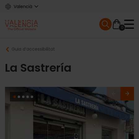
Skip
Valencià
to
main
Mobile menu ex
content
0
Main
Breadcrumb
Guia d’accessibilitat
navigation
La Sastrería