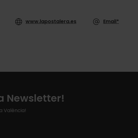
www.lapostalera.es
Email*
a Newsletter!
 a València!