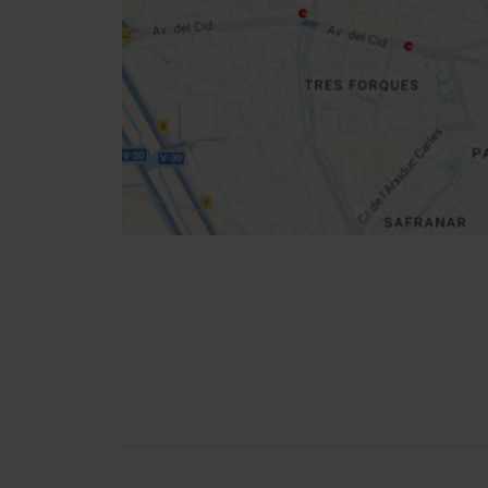
location
Direccions