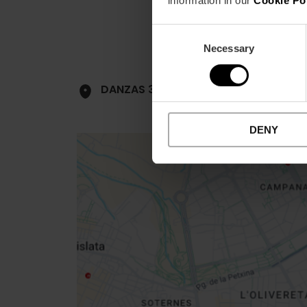
Consent
Necessary
Selection
DANZAS 3 BAJO
DENY
Close
sidebar
map
Get
your