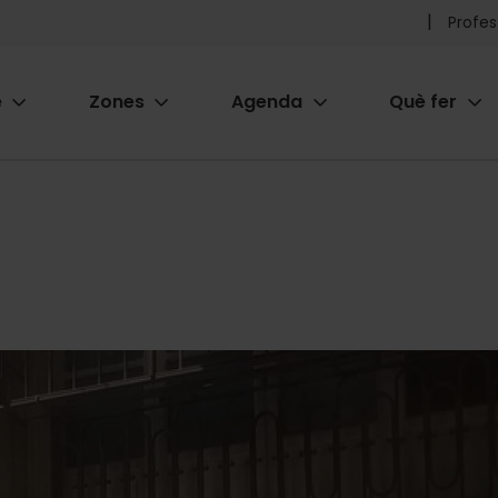
Pr
Profes
he
e
Zones
Agenda
Què fer
me
ion
A