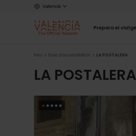
Skip
Valencià
to
main
Main
content
Prepara el viatg
navigat
Breadcrumb
Inici
Guia d’accessibilitat
LA POSTALERA
LA POSTALER