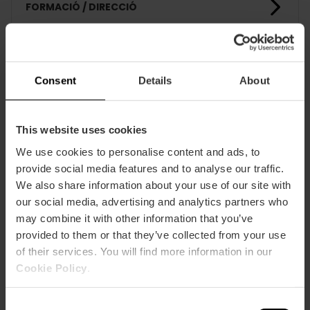
FORMACIÓ / DIRECCIÓ
CLIENTS
Consent
Details
About
This website uses cookies
We use cookies to personalise content and ads, to
provide social media features and to analyse our traffic.
Com arribar
We also share information about your use of our site with
our social media, advertising and analytics partners who
may combine it with other information that you’ve
provided to them or that they’ve collected from your use
of their services. You will find more information in our
Cookie Policy
.
Calle Chile 4
Consent