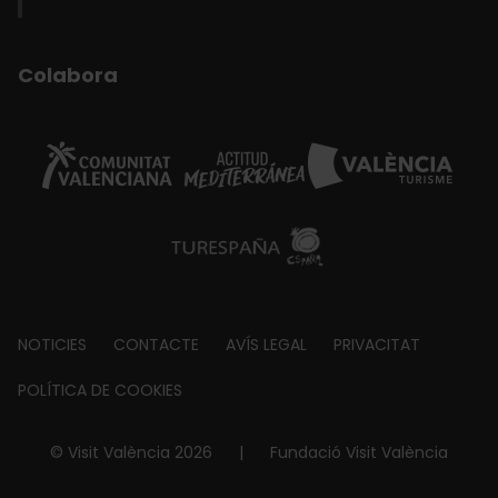
Colabora
Footer
NOTICIES
CONTACTE
AVÍS LEGAL
PRIVACITAT
about
POLÍTICA DE COOKIES
© Visit València 2026
|
Fundació Visit València