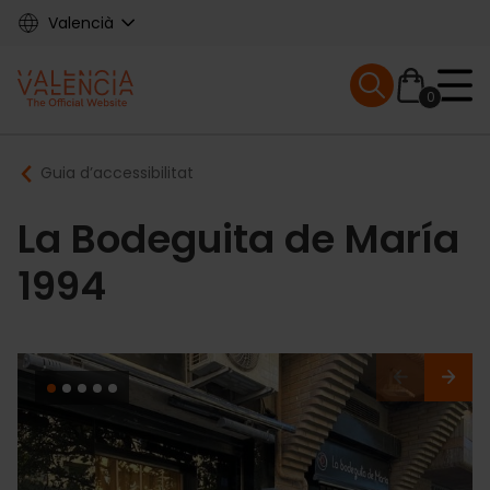
Skip
Valencià
to
main
Mobile menu ex
content
0
Main
Breadcrumb
Guia d’accessibilitat
navigation
La Bodeguita de María
1994