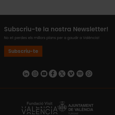
Subscriu-te la nostra Newsletter!
No et perdes els millors plans per a gaudir a València!
Subscriu-te
https://www.linkedin.com/company/turismo-valencia/mycompany/
https://www.instagram.com/visit_valencia/
https://www.youtube.com/user/Turisvale
https://www.facebook.com/turismov
https://twitter.com/Valenciatu
https://vimeo.com/visitva
https://open.spotif
https://api.whatsapp.com/se
https://fundacion.visitvalencia.com/