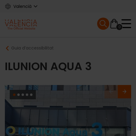
Skip
Valencià
to
main
Mobile menu ex
content
0
Main
Breadcrumb
Guia d’accessibilitat
navigation
ILUNION AQUA 3