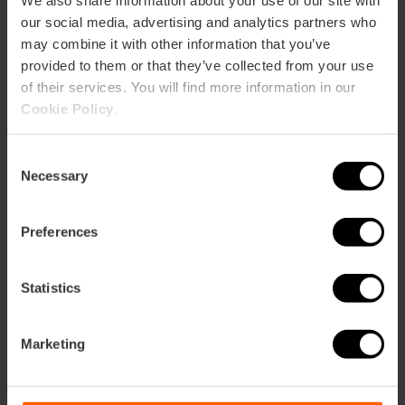
CLIENTS
our social media, advertising and analytics partners who
may combine it with other information that you’ve
provided to them or that they’ve collected from your use
of their services. You will find more information in our
Cookie Policy
.
Com arribar
Consent
Necessary
Selection
Preferences
C/ LUIS GARCIA BERLANGA - MARTI 19-21
Statistics
Marketing