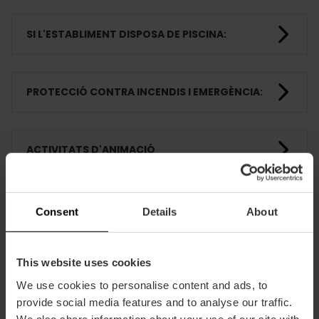
SI L'ESTABLIMENT DISPOSA DE PISCINA:
PROTECCIÓ CONTRA INCENDIS I EMERGÈNCIA:
ACTIVITATS D'ANIMACIÓ
HABITACIONS
Consent
Details
About
This website uses cookies
FORMACIÓ
We use cookies to personalise content and ads, to
provide social media features and to analyse our traffic.
We also share information about your use of our site with