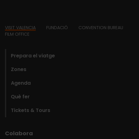
Footer
VISIT VALENCIA
FUNDACIÓ
CONVENTION BUREAU
FILM OFFICE
domains
Prepara el viatge
Zones
Agenda
Què fer
Tickets & Tours
Colabora