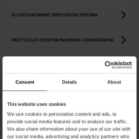
SI L'ESTABLIMENT DISPOSA DE PISCINA:
PROTECCIÓ CONTRA INCENDIS I EMERGÈNCIA:
ACTIVITATS D'ANIMACIÓ
Consent
Details
About
HABITACIONS
This website uses cookies
We use cookies to personalise content and ads, to
FORMACIÓ
provide social media features and to analyse our traffic.
We also share information about your use of our site with
our social media, advertising and analytics partners who