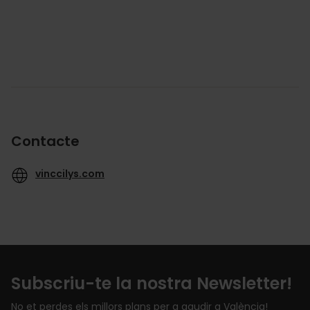
Contacte
vinccilys.com
Subscriu-te la nostra Newsletter!
No et perdes els millors plans per a gaudir a València!