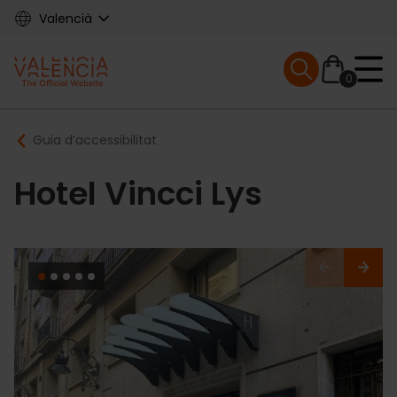
Skip
Valencià
to
main
Mobile menu ex
content
0
Main
Breadcrumb
Guia d’accessibilitat
navigation
Hotel Vincci Lys