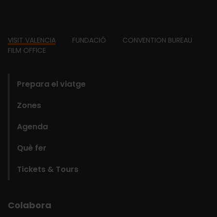
Footer
VISIT VALENCIA
FUNDACIÓ
CONVENTION BUREAU
FILM OFFICE
domains
Prepara el viatge
Zones
Agenda
Què fer
Tickets & Tours
Colabora