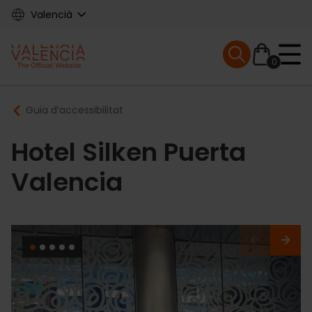
Skip
Valencià
to
main
Mobile menu ex
content
0
Main
Breadcrumb
Guia d’accessibilitat
navigation
Hotel Silken Puerta
Valencia