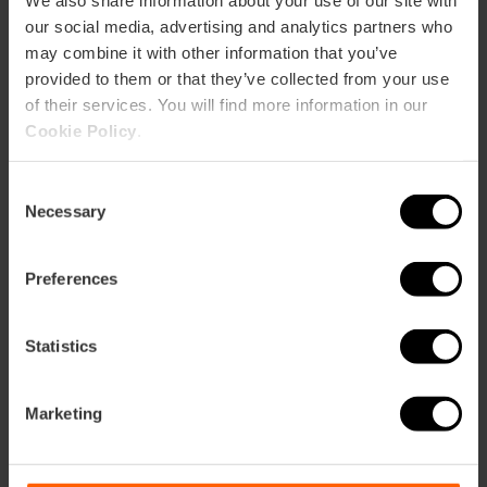
CLIENTS
our social media, advertising and analytics partners who
may combine it with other information that you’ve
provided to them or that they’ve collected from your use
of their services. You will find more information in our
Cookie Policy
.
Com arribar
Consent
Necessary
Selection
Preferences
PLAZA DEL AYUNTAMIENTO 4
Statistics
Marketing