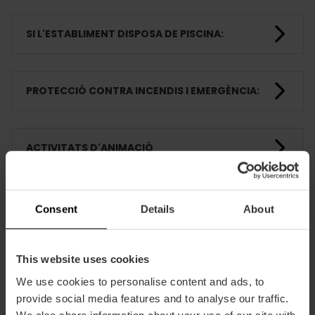
SI L'ESTABLIMENT DISPOSA DE PISCINA:
PROTECCIÓ CONTRA INCENDIS I EMERGÈNCIA:
ACTIVITATS D'ANIMACIÓ
HABITACIONS
Consent
Details
About
This website uses cookies
FORMACIÓ
We use cookies to personalise content and ads, to
provide social media features and to analyse our traffic.
We also share information about your use of our site with