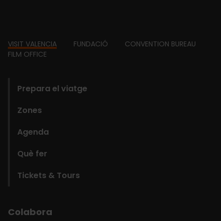
Footer
VISIT VALENCIA
FUNDACIÓ
CONVENTION BUREAU
FILM OFFICE
domains
Prepara el viatge
Zones
Agenda
Què fer
Tickets & Tours
Colabora