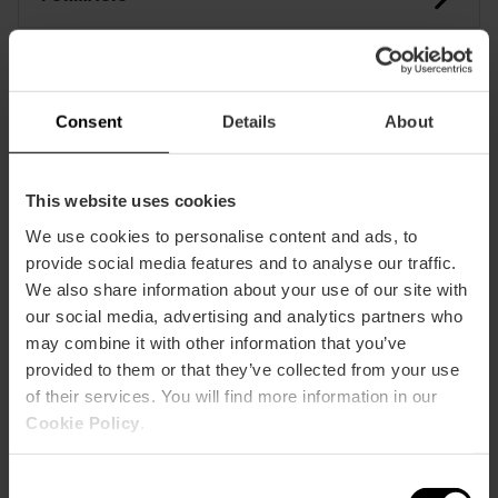
CLIENTS
Consent
Details
About
This website uses cookies
We use cookies to personalise content and ads, to
provide social media features and to analyse our traffic.
Com arribar
We also share information about your use of our site with
our social media, advertising and analytics partners who
may combine it with other information that you’ve
provided to them or that they’ve collected from your use
of their services. You will find more information in our
Cookie Policy
.
Avenida Cortes Valencianas, 59
Consent