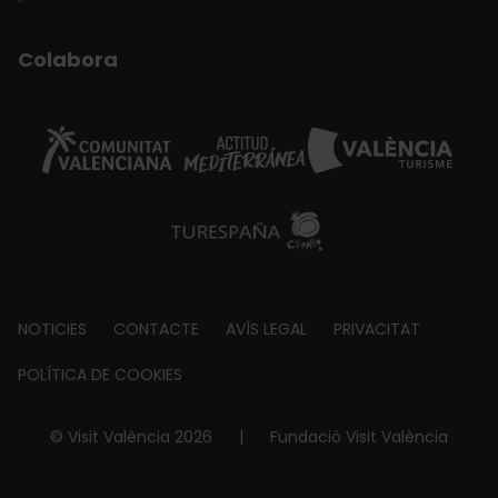
Colabora
Footer
NOTICIES
CONTACTE
AVÍS LEGAL
PRIVACITAT
about
POLÍTICA DE COOKIES
© Visit València 2026
|
Fundació Visit València