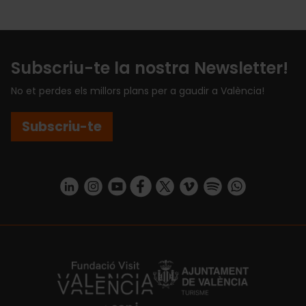
Subscriu-te la nostra Newsletter!
No et perdes els millors plans per a gaudir a València!
Subscriu-te
https://www.linkedin.com/company/turismo-valencia/mycompany/
https://www.instagram.com/visit_valencia/
https://www.youtube.com/user/Turisvale
https://www.facebook.com/turismov
https://twitter.com/Valenciatu
https://vimeo.com/visitva
https://open.spotif
https://api.whatsapp.com/se
https://fundacion.visitvalencia.com/