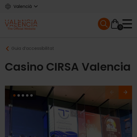
Skip
Valencià
to
main
Mobile menu ex
content
0
Main
Breadcrumb
Guia d’accessibilitat
navigation
Casino CIRSA Valencia