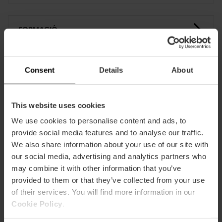
FORMACIÓ
CLIENTS
Consent
Details
About
This website uses cookies
We use cookies to personalise content and ads, to
provide social media features and to analyse our traffic.
We also share information about your use of our site with
Com arribar
our social media, advertising and analytics partners who
may combine it with other information that you’ve
provided to them or that they’ve collected from your use
of their services. You will find more information in our
Cookie Policy
.