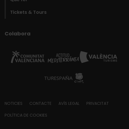
Tickets & Tours
Colabora
Footer
NOTICIES
CONTACTE
AVÍS LEGAL
PRIVACITAT
about
POLÍTICA DE COOKIES