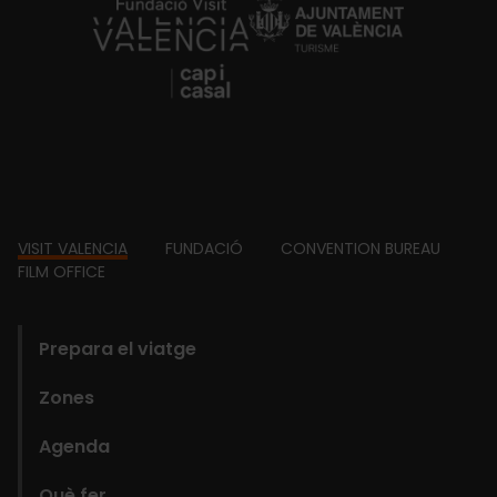
https://fundacion.visitvalencia.com/
Footer
VISIT VALENCIA
FUNDACIÓ
CONVENTION BUREAU
FILM OFFICE
domains
Prepara el viatge
Zones
Agenda
Què fer