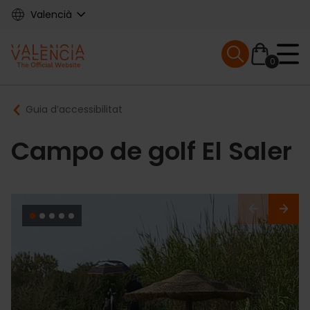
Skip
Valencià
to
main
Mobile menu ex
content
0
Main
Breadcrumb
Guia d’accessibilitat
navigation
Campo de golf El Saler