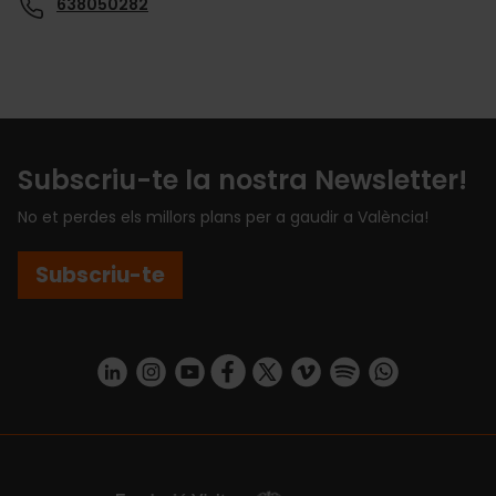
638050282
Subscriu-te la nostra Newsletter!
No et perdes els millors plans per a gaudir a València!
Subscriu-te
https://www.linkedin.com/company/turismo-valencia/mycompany/
https://www.instagram.com/visit_valencia/
https://www.youtube.com/user/Turisvale
https://www.facebook.com/turismov
https://twitter.com/Valenciatu
https://vimeo.com/visitva
https://open.spotif
https://api.whatsapp.com/se