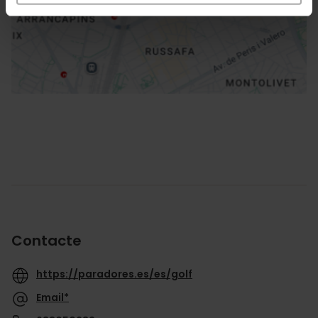
Direccions
Contacte
https://paradores.es/es/golf
Email*