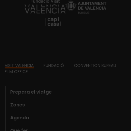
https://fundacion.visitvalencia.com/
Footer
VISIT VALENCIA
FUNDACIÓ
CONVENTION BUREAU
FILM OFFICE
domains
Prepara el viatge
Zones
Agenda
Què fer