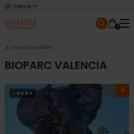
Skip
Valencià
to
main
Mobile menu ex
content
0
Main
Breadcrumb
Guia d’accessibilitat
navigation
BIOPARC VALENCIA