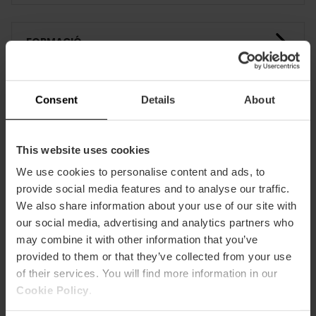
FORMACIÓ
CLIENTS
Consent
Details
About
This website uses cookies
We use cookies to personalise content and ads, to
provide social media features and to analyse our traffic.
We also share information about your use of our site with
Com arribar
our social media, advertising and analytics partners who
may combine it with other information that you’ve
provided to them or that they’ve collected from your use
of their services. You will find more information in our
Cookie Policy
.