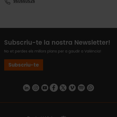
960660526
Subscriu-te la nostra Newsletter!
No et perdes els millors plans per a gaudir a València!
Subscriu-te
https://www.linkedin.com/company/turismo-valencia/mycompany/
https://www.instagram.com/visit_valencia/
https://www.youtube.com/user/Turisvale
https://www.facebook.com/turismov
https://twitter.com/Valenciatu
https://vimeo.com/visitva
https://open.spotif
https://api.whatsapp.com/se