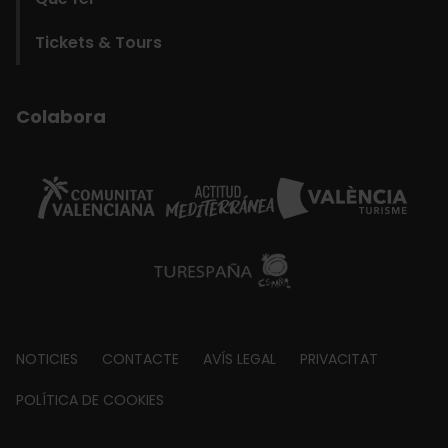
Tickets & Tours
Colabora
Footer
NOTICIES
CONTACTE
AVÍS LEGAL
PRIVACITAT
about
POLÍTICA DE COOKIES