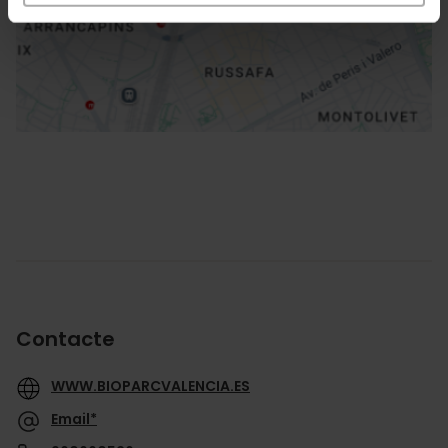
Direccions
Contacte
WWW.BIOPARCVALENCIA.ES
Email*