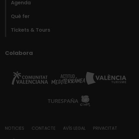
Agenda
Què fer
Tickets & Tours
Colabora
Footer
NOTICIES
CONTACTE
AVÍS LEGAL
PRIVACITAT