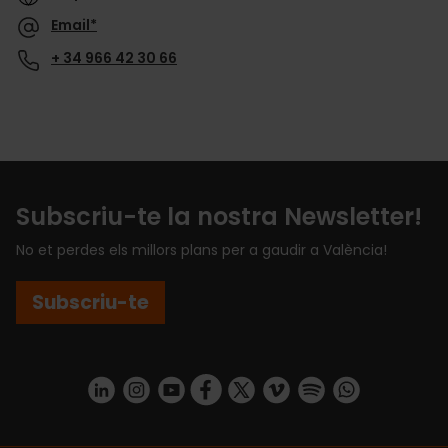
Email*
+ 34 966 42 30 66
Subscriu-te la nostra Newsletter!
No et perdes els millors plans per a gaudir a València!
Subscriu-te
https://www.linkedin.com/company/turismo-valencia/mycompany/
https://www.instagram.com/visit_valencia/
https://www.youtube.com/user/Turisvale
https://www.facebook.com/turismov
https://twitter.com/Valenciatu
https://vimeo.com/visitva
https://open.spotif
https://api.whatsapp.com/se