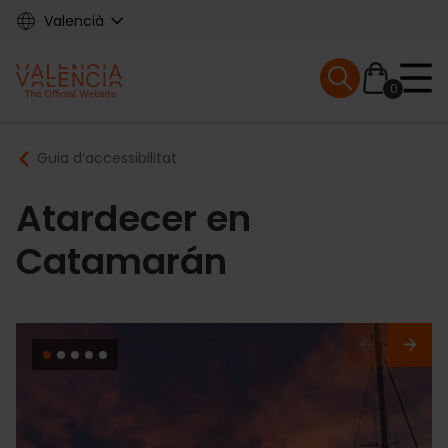
Skip
Valencià
to
main
Mobile menu ex
content
0
Main
Breadcrumb
Guia d’accessibilitat
navigation
Atardecer en
Catamarán