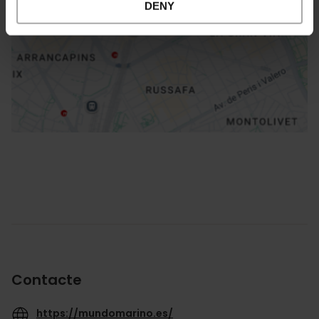
DENY
Direccions
Contacte
https://mundomarino.es/