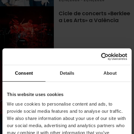
Cicle de concerts «Berklee
a Les Arts» a València
29/10/2026 - 30/10/2026
Concert de Rufus
Wainwright a València
Consent
Details
About
This website uses cookies
We use cookies to personalise content and ads, to
provide social media features and to analyse our traffic.
We also share information about your use of our site with
Òpera «FAUST» de
our social media, advertising and analytics partners who
Charles Gounod a
may combine it with other information that you’ve