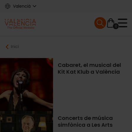
Skip
Valencià
to
main
Mobile menu ex
content
0
Main
Breadcrumb
Inici
navigation
Cabaret, el musical del
Kit Kat Klub a València
Concerts de música
simfònica a Les Arts