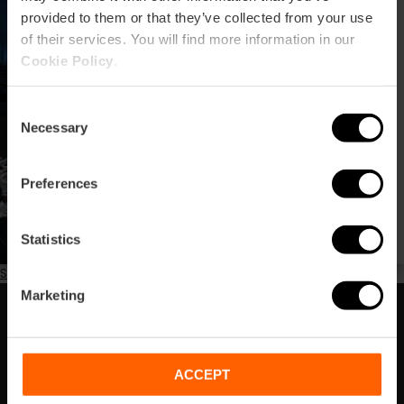
València
provided to them or that they’ve collected from your use
of their services. You will find more information in our
Cookie Policy
.
Consent
Sarsuela a Les Arts
Necessary
Selection
durant el mes de
novembre
Preferences
Statistics
Subscribe to Palau de les Arts
Marketing
Subscriu-te la nostra Newsletter!
No et perdes els millors plans per a gaudir a València!
ACCEPT