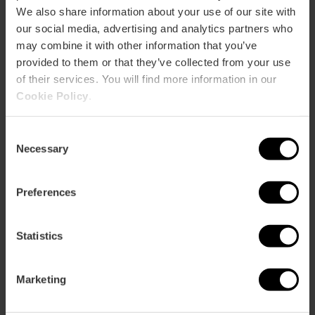
Informació pràctica
We also share information about your use of our site with
our social media, advertising and analytics partners who
Horari
may combine it with other information that you’ve
TEMPORADA DE BANY NORMAL
provided to them or that they’ve collected from your use
of their services. You will find more information in our
Dies
Cookie Policy
.
Juny: 7, 13, 14, 20, 21, 27 i 28
De l’1 de juliol al 31 d’agost
Consent
Setembre: 5 i 6
Necessary
Selection
Horari
De 10:00 a 19:30 hores
Preferences
Informació d'interés
Statistics
Campanya per mantindre neta l’arena “Con-
papereres”
Itineraris mediambientals guiats i autoguiats
Marketing
pel parc natural
Altres activitats mediambientals de les quals