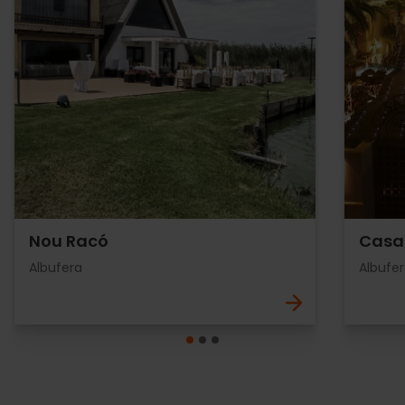
Nou Racó
Casa
Albufera
Albufe