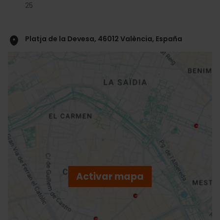
25
Platja de la Devesa, 46012 València, España
ose
ebar
p
Activar mapa
r
ation