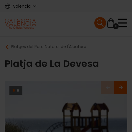
Skip
Valencià
to
main
Mobile menu ex
content
0
Main
Breadcrumb
Platges del Parc Natural de l'Albufera
navigation
Platja de La Devesa