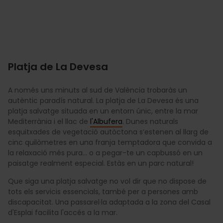
Platja de La Devesa
A només uns minuts al sud de València trobaràs un
autèntic paradís natural. La platja de La Devesa és una
platja salvatge situada en un entorn únic, entre la mar
Mediterrània i el llac de
l'Albufera
. Dunes naturals
esquitxades de vegetació autòctona s’estenen al llarg de
cinc quilòmetres en una franja temptadora que convida a
la relaxació més pura… o a pegar-te un capbussó en un
paisatge realment especial. Estàs en un parc natural!
Que siga una platja salvatge no vol dir que no dispose de
tots els servicis essencials, també per a persones amb
discapacitat. Una passarel·la adaptada a la zona del Casal
d'Esplai facilita l'accés a la mar.