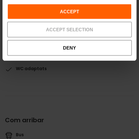
s’informa puntualment als cartells
ACCEPT
ACCEPT SELECTION
DENY
Serveis
WC adaptats
Com arribar
Bus