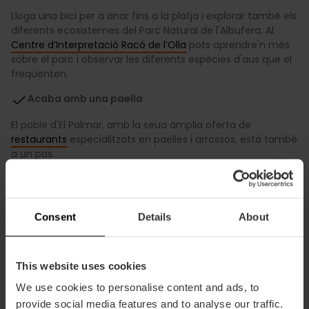
Lloga una bici per a anar fins a la platja i explorar també els
diferents ecosistemes del Parc Natural de l'Albufera. Al
Centre d’Interpretació Racó de l’Olla
pots aprendre'n més
sobre el parc i observar les diferents espècies d'aus que el
freqüenten.
Acaba amb una paella
El poble d'El Palmar, amb la seua àmplia oferta de
restaurants
especialitzats en paelles i arrossos, està també
a un pas.
Consent
Details
About
This website uses cookies
We use cookies to personalise content and ads, to
provide social media features and to analyse our traffic.