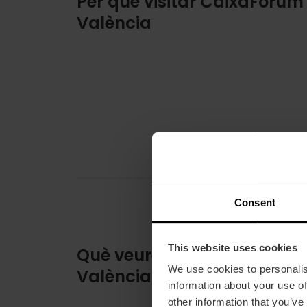
Per què visitar CaixaForum
València
Consent
This website uses cookies
Què veure en CaixaForum
We use cookies to personalis
València
information about your use of
other information that you’ve