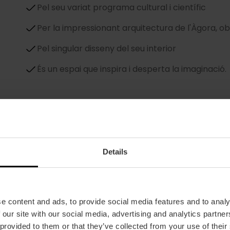
Pel seu variat programa cultural i científic
Per la impressionant arquitectura de l'Àgora, o
Pel singular disseny del seu interior
És un espai que inspira i desperta la imaginació.
Details
El Núvol
e content and ads, to provide social media features and to analy
 our site with our social media, advertising and analytics partn
La misteriosa estructura flotant que constituïx el 
 provided to them or that they’ve collected from your use of their
la qual es realitzen tallers i altres activitats.