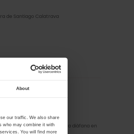
bra de Santiago Calatrava
About
se our traffic. We also share
ers who may combine it with
cor de l'edifici allotja una aula diàfana en
 services. You will find more