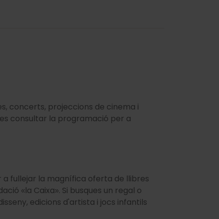
es, concerts, projeccions de cinema i
ides consultar la programació per a
 fullejar la magnífica oferta de llibres
ndació
la Caixa
. Si busques un regal o
«
»
seny, edicions d'artista i jocs infantils