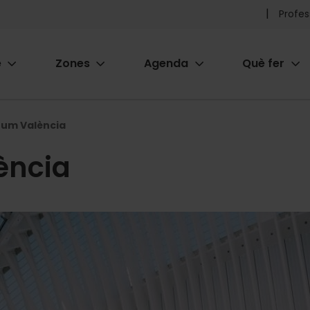
Pr
Profes
he
e
Zones
Agenda
Què fer
me
ion
rum València
ència