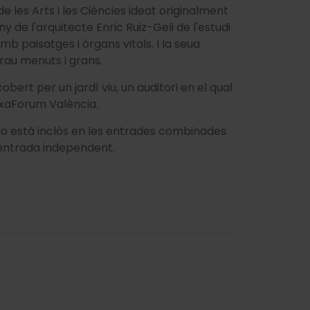
 de les Arts i les Ciències ideat originalment
ny de l'arquitecte Enric Ruiz-Geli de l'estudi
b paisatges i òrgans vitals. I la seua
trau menuts i grans.
bert per un jardí viu, un auditori en el qual
aixaForum València.
no està inclòs en les entrades combinades
a entrada independent.