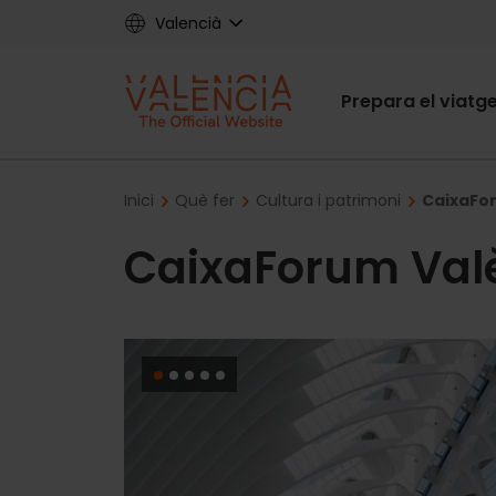
Skip
Valencià
to
main
Main
content
Prepara el viatg
navigat
Breadcrumb
Inici
Què fer
Cultura i patrimoni
CaixaFo
CaixaForum Val