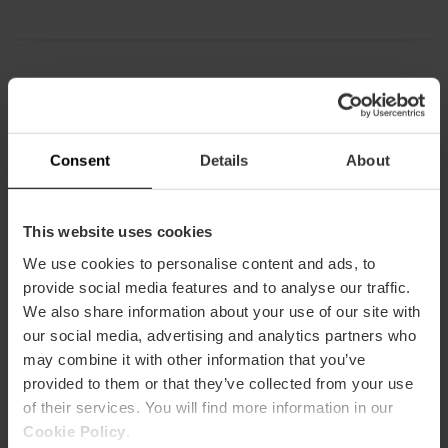
Informations pratiques
Consent
Details
About
Horaire
10h00 - 14h00 et 17h00 - 20h00
This website uses cookies
We use cookies to personalise content and ads, to
provide social media features and to analyse our traffic.
We also share information about your use of our site with
our social media, advertising and analytics partners who
Comment s'y rendre
may combine it with other information that you’ve
provided to them or that they’ve collected from your use
Metro
of their services. You will find more information in our
L3,
L5,
L7,
L9
Cookie Policy
.