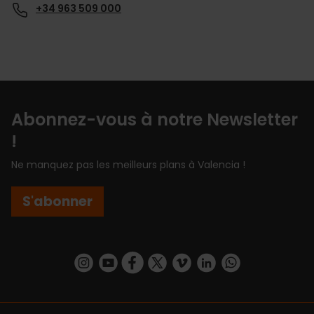
+34 963 509 000
Abonnez-vous à notre Newsletter
!
Ne manquez pas les meilleurs plans à Valencia !
S'abonner
https://www.instagram.com/visit_valencia/
https://www.youtube.com/user/Turisvalenc
https://www.facebook.com/Valencia.E
https://twitter.com/ValenciaEspa
https://vimeo.com/visitvalen
https://www.linkedin.com/company/turismo-valencia/
https://api.whatsapp.com/send/?