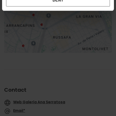
DENY
Directions
Contact
Web Galería Ana Serratosa
Email*