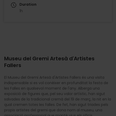
Duration
1h
Museu del Gremi Artesà d'Artistes
Fallers
El Museu del Gremi Artesà d'Artistes Fallers és una visita
indispensable si es vol conèixer en profunditat la festa de
les Falles en qualsevol moment de l'any. Alberga una
exposició de figures que, pel seu valor artístic, han sigut
salvades de la tradicional cremà del 19 de març, la nit en la
qual cremen totes les falles. De fet, han sigut triades pels
propis artistes del gremi que dona nom al museu, una
associació professional que manté vius els oficis