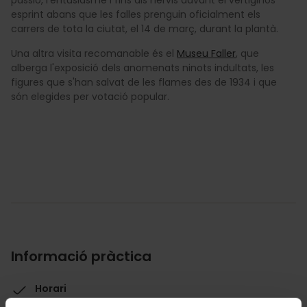
esprint abans que les falles prenguin oficialment els
carrers de tota la ciutat, el 14 de març, durant la plantà.
Una altra visita recomanable és el
Museu Faller
, que
alberga l'exposició dels anomenats ninots indultats, les
figures que s'han salvat de les flames des de 1934 i que
són elegides per votació popular.
Informació pràctica
Horari
De dilluns a divendres de 10:00 a 14:00 h i de 16:00