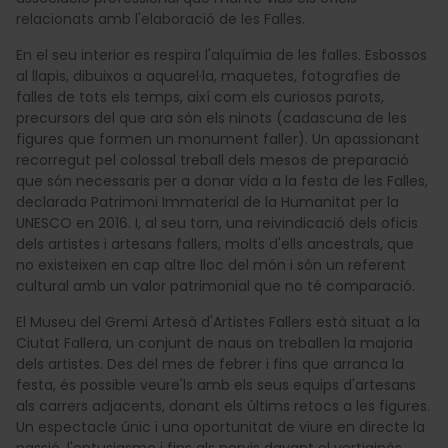
relacionats amb l'elaboració de les Falles.
En el seu interior es respira l'alquímia de les falles. Esbossos
al llapis, dibuixos a aquarel·la, maquetes, fotografies de
falles de tots els temps, així com els curiosos parots,
precursors del que ara són els ninots (cadascuna de les
figures que formen un monument faller). Un apassionant
recorregut pel colossal treball dels mesos de preparació
que són necessaris per a donar vida a la festa de les Falles,
declarada Patrimoni Immaterial de la Humanitat per la
UNESCO en 2016. I, al seu torn, una reivindicació dels oficis
dels artistes i artesans fallers, molts d'ells ancestrals, que
no existeixen en cap altre lloc del món i són un referent
cultural amb un valor patrimonial que no té comparació.
El Museu del Gremi Artesà d'Artistes Fallers està situat a la
Ciutat Fallera, un conjunt de naus on treballen la majoria
dels artistes. Des del mes de febrer i fins que arranca la
festa, és possible veure'ls amb els seus equips d'artesans
als carrers adjacents, donant els últims retocs a les figures.
Un espectacle únic i una oportunitat de viure en directe la
passió, l'entusiasme i fins als nervis davant el vertiginós