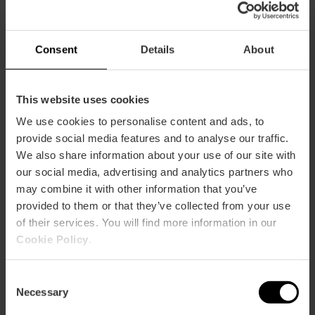
a 19:00 h.
Dissabtes, diumenges i festius de 10:00 a 14:00 h i
Consent
Details
About
de 15:00 a 19:00 h.
Agost: tancat.
This website uses cookies
Tickets
We use cookies to personalise content and ads, to
Entrada general: 2 €
provide social media features and to analyse our traffic.
We also share information about your use of our site with
Entrada reduïda: 1 € (menors de 12 anys, jubilats i
persones amb discapacitat)
our social media, advertising and analytics partners who
may combine it with other information that you’ve
Descompte Valencia Tourist Card
provided to them or that they’ve collected from your use
10% dto València Tourist Card
of their services. You will find more information in our
Cookie Policy
.
Consent
Necessary
Selection