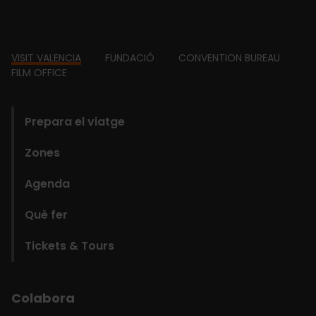
Footer
VISIT VALENCIA
FUNDACIÓ
CONVENTION BUREAU
FILM OFFICE
domains
Prepara el viatge
Zones
Agenda
Què fer
Tickets & Tours
Colabora