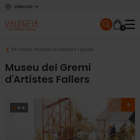
Skip
Valencià
to
main
Mobile menu ex
content
0
Main
Breadcrumb
Els millors museus on perdre's i gaudir
navigation
Museu del Gremi
d'Artistes Fallers