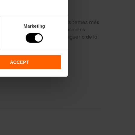
xposicions temporals sobre els temes més
Marketing
en l'excel·lent oferta d’exposicions
fins a la recreació d’un formiguer o de la
ACCEPT
a entrada!