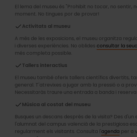
El lema del museu és "Prohibit no tocar, no sentir, n
moment. No tingues por de provar!
Activitats al museu
A més de les exposicions, el museu organitza regu
i diverses experiències. No oblides
consultar la se
més completa possible.
Tallers interactius
El museu també oferix tallers científics divertits, 
general. T'atrevixes a jugar amb la pressió o a pr
Necessitaràs traure una entrada a banda i reserva
Música al costat del museu
Busques un descans després de la visita? Des d'un es
l'alumnat del campus valencià de la prestigiosa e
regularment els visitants. Consulta l'
agenda
per a v