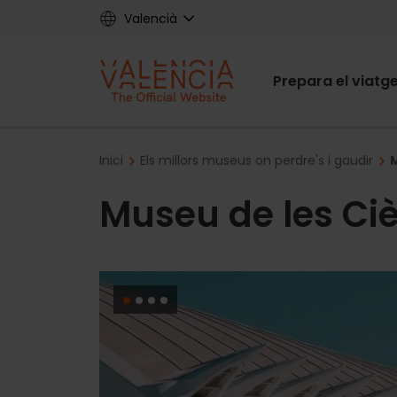
Skip
Valencià
to
main
Main
content
Prepara el viatg
navigat
Breadcrumb
Inici
Els millors museus on perdre's i gaudir
M
Museu de les Ci