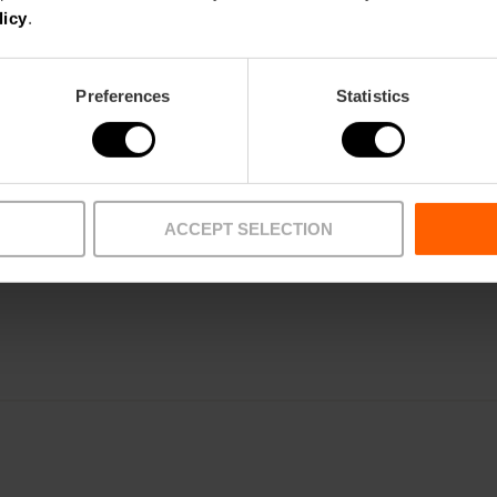
licy
.
Exposicions fascinants
En la programació del museu trobaràs diferents e
Preferences
Statistics
variats, sempre relacionats amb la ciència. Complet
permanents, que inclou des d'un simulador espacial 
molècula d'ADN.
ACCEPT SELECTION
Compra ací la teu