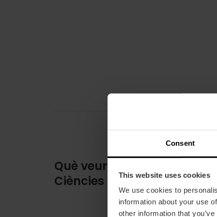
Consent
Què veure al Museu de les
This website uses cookies
Ciències
We use cookies to personalis
information about your use of
other information that you’ve