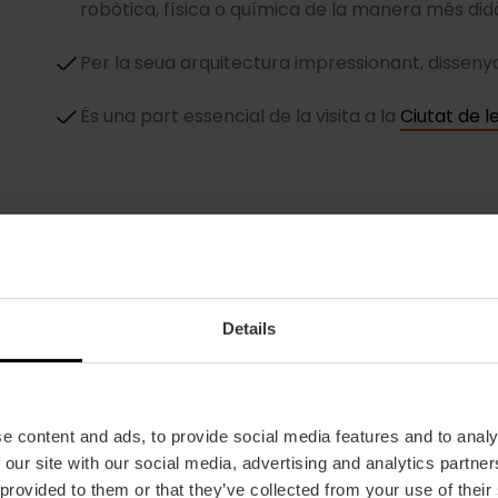
robòtica, física o química de la manera més did
Per la seua arquitectura impressionant, dissen
És una part essencial de la visita a la
Ciutat de le
Details
Un edifici espectacular
La grandiosa estructura d’acer blanc i vidre record
e content and ads, to provide social media features and to analy
d'una criatura marina. Reflectida en la làmina d'aig
 our site with our social media, advertising and analytics partn
perfecte per a les teues selfis.
 provided to them or that they’ve collected from your use of their