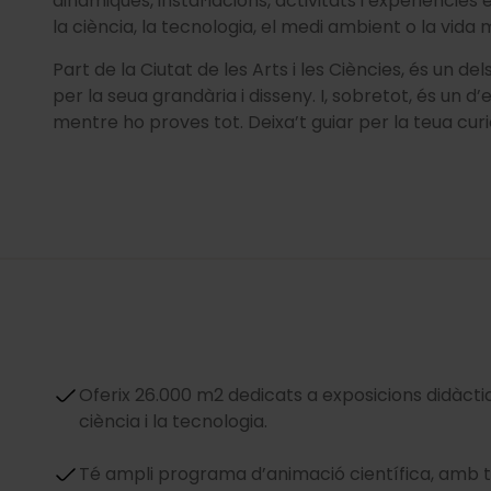
dinàmiques, instal·lacions, activitats i experièncie
la ciència, la tecnologia, el medi ambient o la vida 
Part de la Ciutat de les Arts i les Ciències, és un d
per la seua grandària i disseny. I, sobretot, és un d
mentre ho proves tot. Deixa’t guiar per la teua curi
Oferix 26.000 m2 dedicats a exposicions didàcti
ciència i la tecnologia.
Té ampli programa d’animació científica, amb t