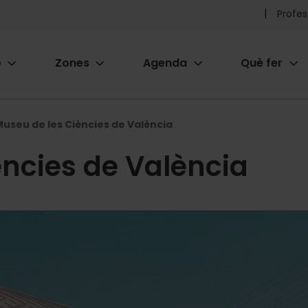
Pr
Profes
he
e
Zones
Agenda
Què fer
me
ion
useu de les Ciències de València
ències de València