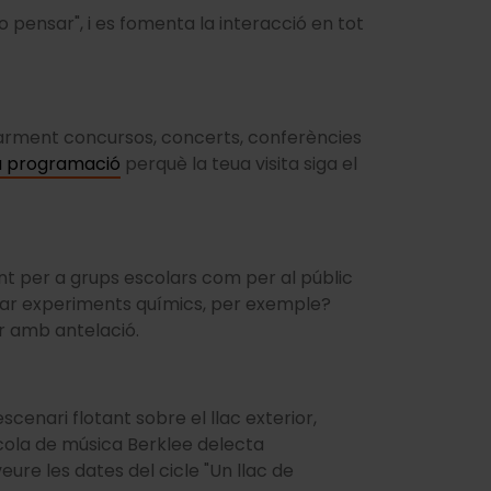
o pensar", i es fomenta la interacció en tot
larment concursos, concerts, conferències
ua programació
perquè la teua visita siga el
tant per a grups escolars com per al públic
ovar experiments químics, per exemple?
r amb antelació.
cenari flotant sobre el llac exterior,
scola de música Berklee delecta
eure les dates del cicle "Un llac de