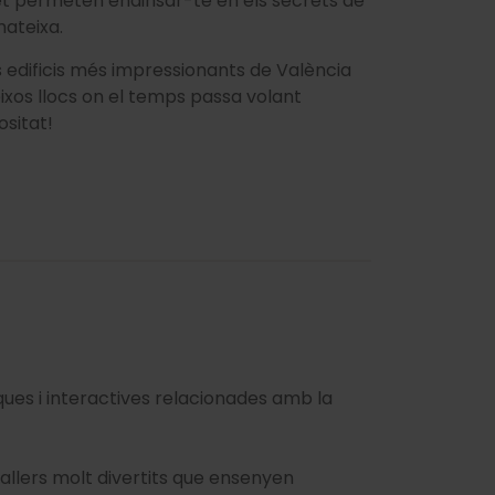
s et permeten endinsar-te en els secrets de
mateixa.
els edificis més impressionants de València
’eixos llocs on el temps passa volant
ositat!
ques i interactives relacionades amb la
allers molt divertits que ensenyen