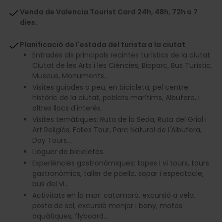
Venda de Valencia Tourist Card 24h, 48h, 72h o 7
dies.
Planificació de l'estada del turista a la ciutat
Entrades als principals recintes turístics de la ciutat:
Ciutat de les Arts i les Ciències, Bioparc, Bus Turístic,
Museus, Monuments…
Visites guiades a peu, en bicicleta, pel centre
històric de la ciutat, poblats marítims, Albufera, i
altres llocs d'interés.
Visites temàtiques: Ruta de la Seda, Ruta del Grial i
Art Religiós, Falles Tour, Parc Natural de l'Albufera,
Day Tours…
Lloguer de bicicletes.
Experiències gastronòmiques: tapes i vi tours, tours
gastronòmics, taller de paella, sopar i espectacle,
bus del vi…
Activitats en la mar: catamarà, excursió a vela,
posta de sol, excursió menjar i bany, motos
aquàtiques, flyboard...