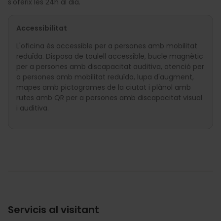
s'oferix les 24h al dia.
Accessibilitat
L'oficina és accessible per a persones amb mobilitat
reduïda. Disposa de taulell accessible, bucle magnètic
per a persones amb discapacitat auditiva, atenció per
a persones amb mobilitat reduïda, lupa d'augment,
mapes amb pictogrames de la ciutat i plànol amb
rutes amb QR per a persones amb discapacitat visual
i auditiva.
Servicis al visitant