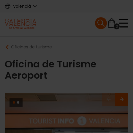
Skip
Valencià
to
main
Mobile menu ex
content
0
Main
Breadcrumb
Oficines de turisme
navigation
Oficina de Turisme
Aeroport