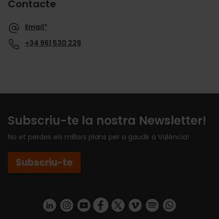
Contacte
Email*
+34 961 530 229
Subscriu-te la nostra Newsletter!
No et perdes els millors plans per a gaudir a València!
Subscriu-te
https://www.linkedin.com/company/turismo-valencia/mycompany/
https://www.instagram.com/visit_valencia/
https://www.youtube.com/user/Turisvale
https://www.facebook.com/turismov
https://twitter.com/Valenciatu
https://vimeo.com/visitva
https://open.spotif
https://api.whatsapp.com/se