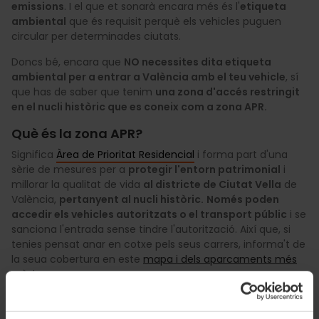
emissions
. I el que et sonarà encara més és l'
etiqueta
ambiental
que és requisit perquè els vehicles puguen
circular per determinades ciutats.
Doncs bé, encara que
NO necessites dita etiqueta
ambiental per a entrar a València amb el teu vehicle
, sí
que has de saber que tenim
una zona d'accés restringit
en el nucli històric que es coneix com a zona APR.
Què és la zona APR?
Significa
Àrea de Prioritat Residencial
i forma part d'una
sèrie de mesures per a
protegir l'entorn patrimonial
i
millorar la qualitat de vida
al districte de Ciutat Vella
de
València,
pertanyent al nucli històric.
Només poden
accedir els vehicles autoritzats o el transport públic
i se
sanciona l'entrada sense tindre l'autorització. Així que, si
tenies pensat anar en cotxe pels seus carrers, informa't de
la seua cobertura en este
mapa i dels aparcaments més
pròxims
.
I no hi ha Zona de Baixes Emissions?