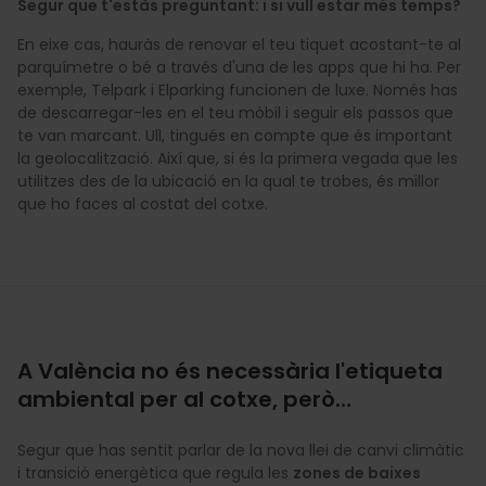
Segur que t'estàs preguntant: i si vull estar més temps?
En eixe cas, hauràs de renovar el teu tiquet acostant-te al
parquímetre o bé a través d'una de les apps que hi ha. Per
exemple, Telpark i Elparking funcionen de luxe. Només has
de descarregar-les en el teu mòbil i seguir els passos que
te van marcant. Ull, tingués en compte que és important
la geolocalització. Així que, si és la primera vegada que les
utilitzes des de la ubicació en la qual te trobes, és millor
que ho faces al costat del cotxe.
A València no és necessària l'etiqueta
ambiental per al cotxe, però…
Segur que has sentit parlar de la nova llei de canvi climàtic
i transició energètica que regula les
zones de baixes