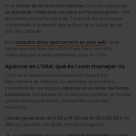
En la
Ciutat de les Arts i les Ciències
, hi ha dos pàrquings:
un davall de l'Umbracle i un altre en l'Oceanogràfic
. Tots
dos tenen una tarifa plana de 7 euros al dia si compres
una entrada a qualsevol dels edificis de la Ciutat de les
Arts i les Ciències.
Pots
consultar altres aparcaments en este web
i amb
tarifes que partixen des d'1,20 € per hora. Una altra
alternativa per a estacionaments curts és l'ORA.
Aparcar en L'ORA: què és i com manejar-la
L'ORA és el sistema d'estacionament regulat per
l'Ajuntament de València. En definitiva, una manera
controlada de que pugues
aparcar en el carrer de forma
econòmica
. Encara que en el web pots conéixer els horaris
i preus exactes per zones, te resumim ací el més
important.
L'
horari general és de 9:00 a 14:00 i de 16:00 a 20:00 h
de
dilluns a dissabte i es dividix en tres categories:
La
Zona blava
: és on pot
aparcar tot el món
i té dues