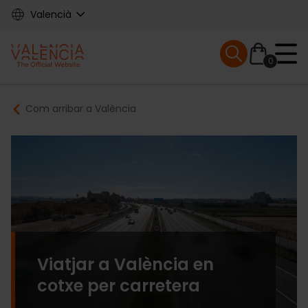
Skip
Valencià
to
main
Mobile menu ex
content
0
Main
Breadcrumb
Com arribar a València
navigation
Viatjar a València en
cotxe per carretera