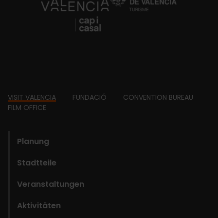
https://fundacion.visitvalencia.com/
Footer
VISIT VALENCIA
FUNDACIÓ
CONVENTION BUREAU
FILM OFFICE
domains
Planung
Stadtteile
Veranstaltungen
Aktivitäten