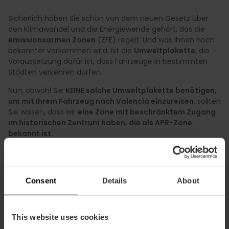
Sicherlich haben Sie schon von dem neuen Gesetz über
den Klimawandel und die Energiewende gehört, das die
emissionsarmen Zonen
(ZFE) regelt. Und was Ihnen noch
bekannter vorkommen wird, ist die
Umweltplakette
, die
Voraussetzung dafür ist, dass Fahrzeuge in bestimmten
Städten verkehren dürfen.
Nun, obwohl Sie
KEINE solche Umweltplakette benötigen,
um mit Ihrem Fahrzeug nach Valencia einzureisen
, sollten
Sie wissen, dass wir
eine Zone mit beschränktem Zugang
im historischen Zentrum haben, die als APR-Zone
bekannt ist.
Was ist die APR-Zone?
Es bedeutet
Área de Prioridad Residencial
(Wohnprioritätsbereich) und ist Teil einer Reihe von
Consent
Details
About
Maßnahmen zum
Schutz des kulturellen Erbes
und zur
Verbesserung der Lebensqualität
im Bezirk Ciutat Vella
von Valencia,
der zum historischen Stadtkern gehört.
Nur
This website uses cookies
autorisierte Fahrzeuge oder öffentliche Verkehrsmittel