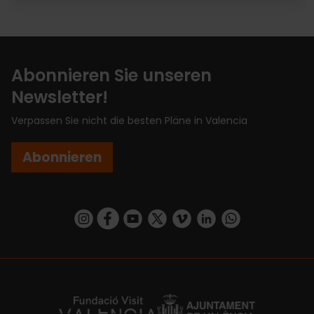
Abonnieren Sie unseren
Newsletter!
Verpassen Sie nicht die besten Pläne in Valencia
Abonnieren
https://www.instagram.com/visit_valencia/
https://www.facebook.com/VisitValenciaSp
https://www.youtube.com/user/Turisva
https://twitter.com/_VivaValencia
https://vimeo.com/visitvalen
https://www.linkedin.com/company/turismo-valencia/
https://api.whatsapp.com/send/?