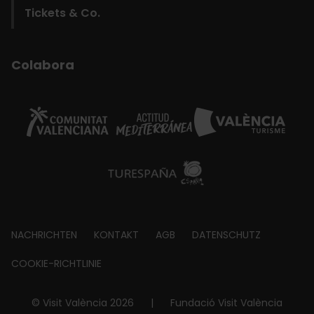
Tickets & Co.
Colabora
Footer
NACHRICHTEN
KONTAKT
AGB
DATENSCHUTZ
about
COOKIE-RICHTLINIE
© Visit València 2026
|
Fundació Visit València