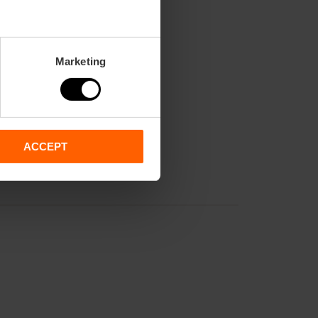
m2:
52
Audit:
30
School:
20
Banquet:
0
Marketing
Cocktail:
0
ACCEPT