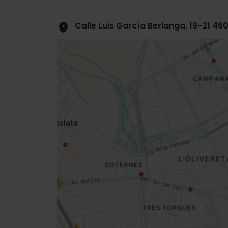
Calle Luis García Berlanga, 19-21 46
Close
sidebar
map
Get
your
location