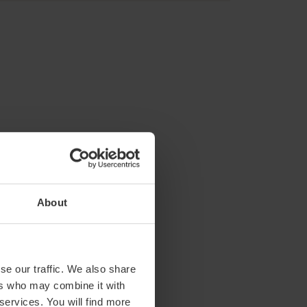
Formacion A
m2:
100
About
Audit:
60
School:
40
Banquet:
0
Cocktail:
60
se our traffic. We also share
ers who may combine it with
JUNTAS
 services. You will find more