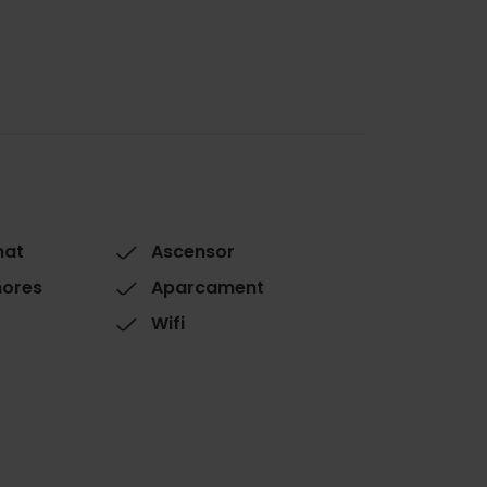
nat
Ascensor
hores
Aparcament
Wifi