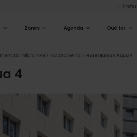
Pr
Profes
he
e
Zones
Agenda
Què fer
me
ion
ament: Els millors hotels i apartaments
Hotel Ilunion Aqua 4
ua 4