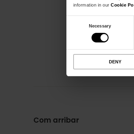
information in our
Cookie Po
Consent
Necessary
Selection
DENY
Com arribar