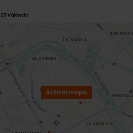
023 València
Activar mapa