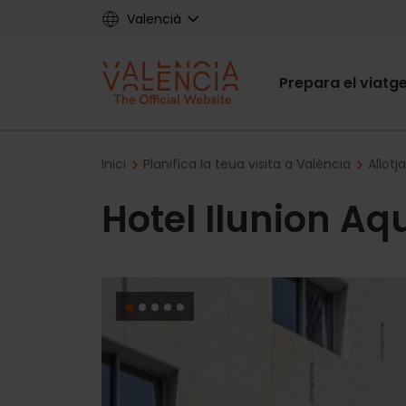
Skip
Valencià
to
main
Main
content
Prepara el viatg
navigat
Breadcrumb
Inici
Planifica la teua visita a València
Allotj
Hotel Ilunion Aq