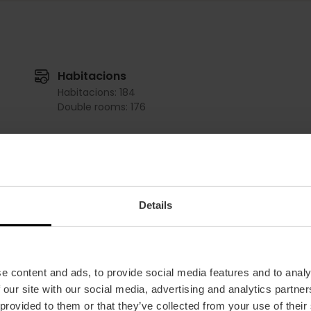
Habitacions
Habitacions: 184
Double rooms: 176
Salons
Bar
Consejo
m2:
57
m2:
27
Details
Audit:
0
Audit:
0
School:
0
School:
0
Banquet:
0
Banquet:
0
Cocktail:
40
Cocktail:
0
e content and ads, to provide social media features and to analy
 our site with our social media, advertising and analytics partn
Formacion A+B
Formacion B
 provided to them or that they’ve collected from your use of their