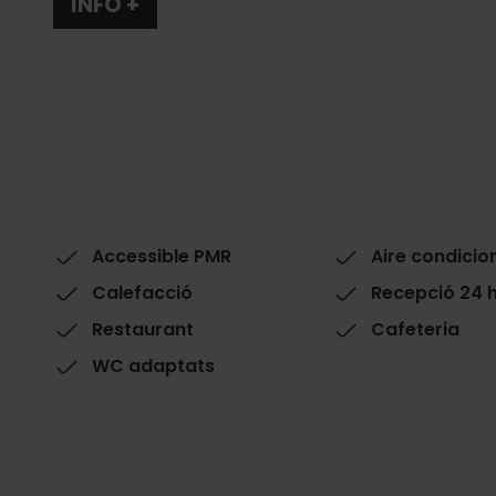
INFO +
Accessible PMR
Aire condicio
Calefacció
Recepció 24 
Restaurant
Cafeteria
WC adaptats