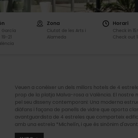
ón
Zona
Horari
s García
Ciutat de les Arts i
Check in
15
 19-21
Alameda
Check out
lència
Veuen a conéixer un dels millors hotels de 4 estrele
prop de la platja Malva-rosa a València. El nostre 
pel seu disseny contemporani: Una moderna estruct
diàfans i façana de panells de vidre que aporta clar
avantguardista de 4 estreles que comparteix edific
amb una estrela *Michelín, i que és sinònim d'avant