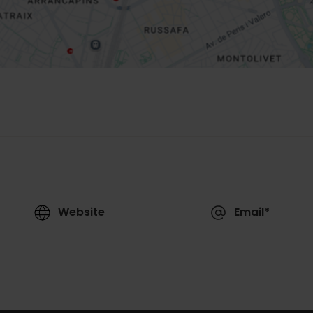
Website
Email*