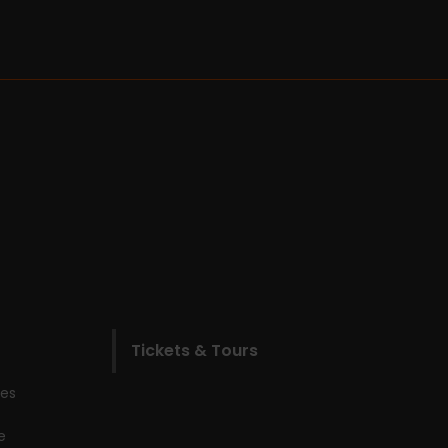
Tickets & Tours
les
e