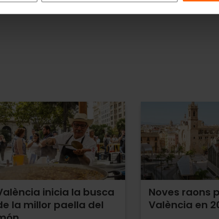
València inicia la busca
Noves raons p
de la millor paella del
València en 2
món