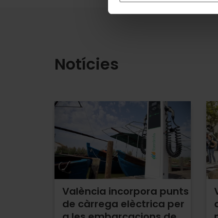
Notícies
València incorpora punts
de càrrega elèctrica per
a les embarcacions de