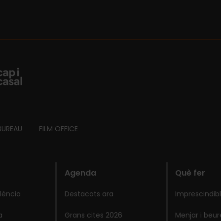
BUREAU
FILM OFFICE
Agenda
Què fer
lència
Destacats ara
Imprescindib
a
Grans cites 2026
Menjar i beur