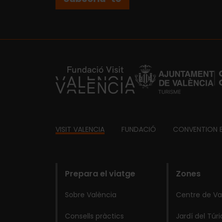
https://fundacion.visitvalencia.com/
Footer
VISIT VALENCIA
FUNDACIÓ
CONVENTION 
domains
Prepara el viatge
Zones
Sobre València
Centre de Va
Consells pràctics
Jardí del Túri