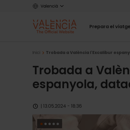
Skip
Valencià
to
main
Main
content
Prepara el viatg
navigat
Breadcrumb
Inici
Trobada a València l'Excalibur espany
Trobada a Valènc
espanyola, datad
| 13.05.2024 - 18:36