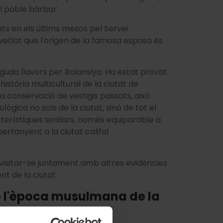
al poble bàrbar.
ats en els últims mesos pel Servei
etlat que l'origen de la famosa espasa és
neguda llavors per Balansiya. Ha estat provat
història multicultural de la ciutat de
a la conservació de vestigis passats, això
ògica no sols de la ciutat, sinó de tot el
cterístiques similars, només equiparable a
rtanyent a la ciutat califal
 visitar-se juntament amb altres evidències
nt de la ciutat.
e l'època musulmana de la