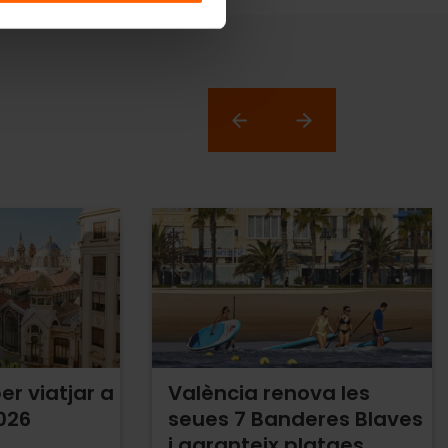
er viatjar a
València renova les
026
seues 7 Banderes Blaves
i garanteix platges