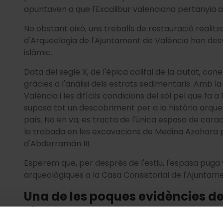
apuntaven a que l'Excalibur valenciana pertanyia 
No obstant això, uns treballs de restauració realitz
d'Arqueologia de l'Ajuntament de València han desv
islàmic.
Data del segle X, de l'èpica califal de la ciutat, co
gràcies a l'anàlisi dels estrats sedimentaris. Amb la 
València i les difícils condicions del sòl pel que fa 
suposa tot un descobriment per a la història arqueol
país. No en va, es tracta de l'única espasa de cara
la trobada en les excavacions de Medina Azahara pe
d'Abderramán III.
Esperem que, per després de l'estiu, l'espasa puga
arqueològiques a la Casa Consistorial de l'Ajuntame
Una de les poques evidències d
ciutat