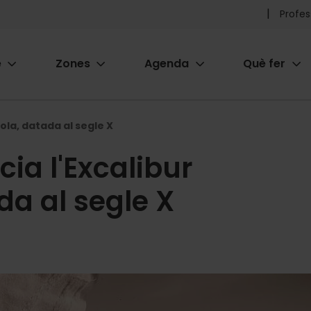
Pr
Profes
he
e
Zones
Agenda
Què fer
me
ion
ola, datada al segle X
ia l'Excalibur
a al segle X