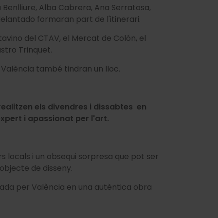
 Benlliure, Alba Cabrera, Ana Serratosa,
elantado formaran part de l'itinerari.
vino del CTAV, el Mercat de Colón, el
stro Trinquet.
 València també tindran un lloc.
realitzen els divendres i dissabtes en
pert i apassionat per l'art.
s locals i un obsequi sorpresa que pot ser
objecte de disseny.
jada per València en una autèntica obra