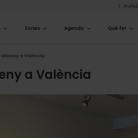
Pr
Profes
he
e
Zones
Agenda
Què fer
me
ion
i disseny a València
seny a València