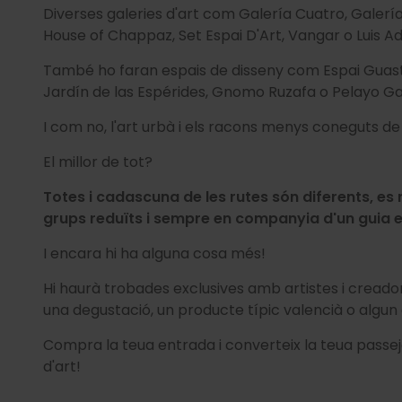
Diverses galeries d'art com Galería Cuatro, Galería
House of Chappaz, Set Espai D'Art, Vangar o Luis Ad
També ho faran espais de disseny com Espai Guasta
Jardín de las Espérides, Gnomo Ruzafa o Pelayo Ga
I com no, l'art urbà i els racons menys coneguts de
El millor de tot?
Totes i cadascuna de les rutes són diferents, es 
grups reduïts i sempre en companyia d'un guia ex
I encara hi ha alguna cosa més!
Hi haurà trobades exclusives amb artistes i creador
una degustació, un producte típic valencià o algun 
Compra la teua entrada i converteix la teua passe
d'art!