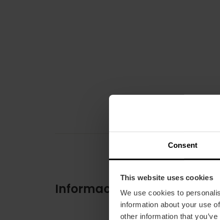
Consent
This website uses cookies
Informació pràctica
We use cookies to personalis
information about your use of
other information that you’ve