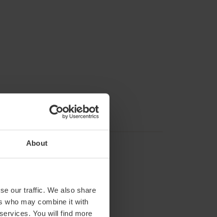
About
se our traffic. We also share
ers who may combine it with
 services. You will find more