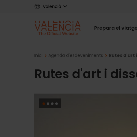
Skip
Valencià
to
main
Main
content
Prepara el viatg
navigat
Breadcrumb
Inici
Agenda d'esdeveniments
Rutes d'art 
Rutes d'art i dis