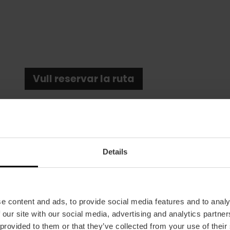
Vull reservar la ruta
Details
Data
e content and ads, to provide social media features and to analy
11/09/2026 - 19/12/2026
 our site with our social media, advertising and analytics partn
Horari
 provided to them or that they’ve collected from your use of their