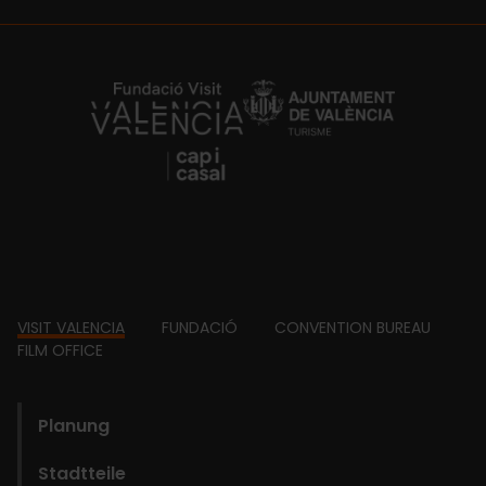
https://fundacion.visitvalencia.com/
Footer
VISIT VALENCIA
FUNDACIÓ
CONVENTION BUREAU
FILM OFFICE
domains
Planung
Stadtteile