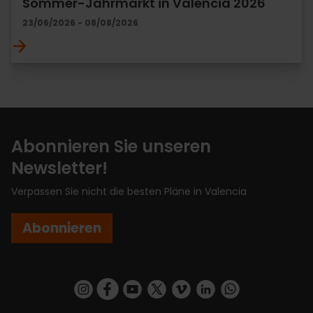
Sommer-Jahrmarkt in Valencia 2026
23/06/2026 - 08/08/2026
Abonnieren Sie unseren
Newsletter!
Verpassen Sie nicht die besten Pläne in Valencia
Abonnieren
https://www.instagram.com/visit_valencia/
https://www.facebook.com/VisitValenciaSp
https://www.youtube.com/user/Turisva
https://twitter.com/_VivaValencia
https://vimeo.com/visitvalen
https://www.linkedin.com/company/turismo-valencia/
https://api.whatsapp.com/send/?