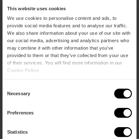
This website uses cookies
We use cookies to personalise content and ads, to
provide social media features and to analyse our traffic.
Sie können auch interessiert sein
We also share information about your use of our site with
our social media, advertising and analytics partners who
may combine it with other information that you’ve
provided to them or that they’ve collected from your use
of their services. You will find more information in our
Cookie Policy
.
Consent
Necessary
Selection
Preferences
Statistics