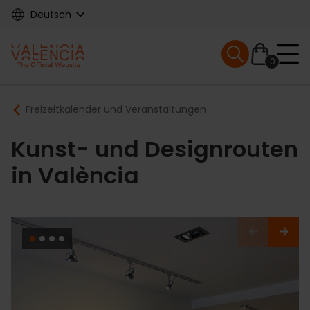
Skip
Deutsch
to
main
Mobile menu ex
content
0
Main
Breadcrumb
Freizeitkalender und Veranstaltungen
navigation
Kunst- und Designrouten
in València