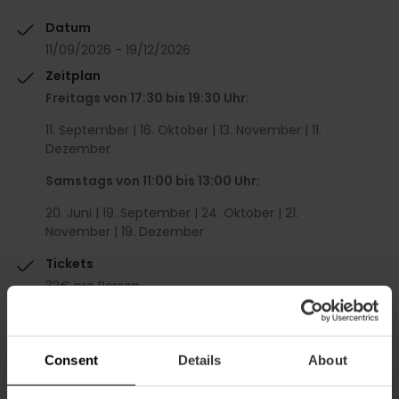
Datum
11/09/2026 - 19/12/2026
Zeitplan
Freitags von 17:30 bis 19:30 Uhr:
11. September | 16. Oktober | 13. November | 11.
Dezember
Samstags von 11:00 bis 13:00 Uhr:
20. Juni | 19. September | 24. Oktober | 21.
November | 19. Dezember
Tickets
32€ pro Person.
Nützliche Informationen
Nicht empfohlen für Kinder unter 15 Jahren.
Consent
Details
About