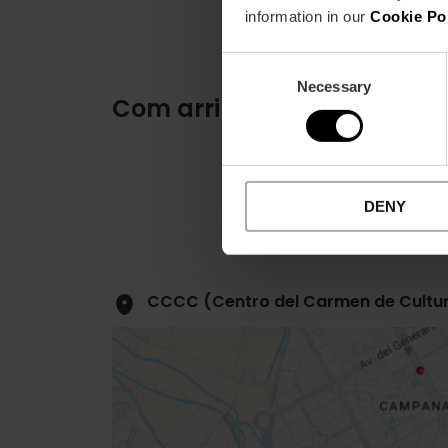
information in our
Cookie Po
Consent
Necessary
Selection
Com arribar
DENY
CCCC (Centro del Carmen de Cultur