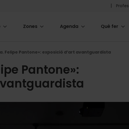
Pr
Profes
he
e
Zones
Agenda
Què fer
me
ion
a. Felipe Pantone»: exposició d’art avantguardista
lipe Pantone»:
avantguardista