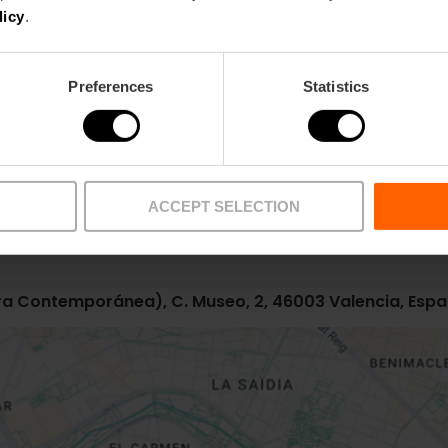
licy
.
Preferences
Statistics
Metro
Bus
L3
28,
95
ACCEPT SELECTION
a Contemporánea), C. Museo, 2, 46003 Valencia, Esp