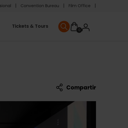
e
sional
Convention Bureau
Film Office
ader
User
Tickets & Tours
0
nu
User menu
accoun
menu
Compartir