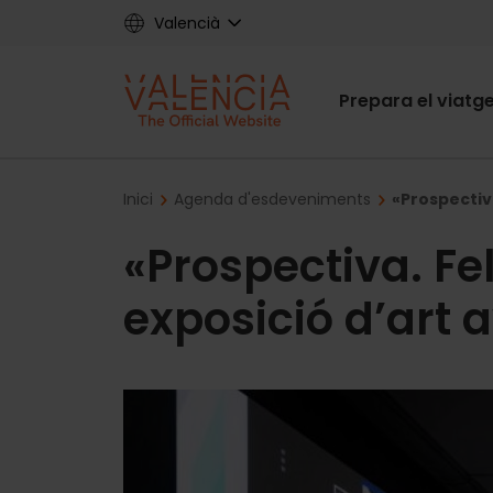
Skip
Valencià
to
main
Main
content
Prepara el viatg
navigat
Breadcrumb
Inici
Agenda d'esdeveniments
«Prospectiv
«Prospectiva. Fe
exposició d’art 