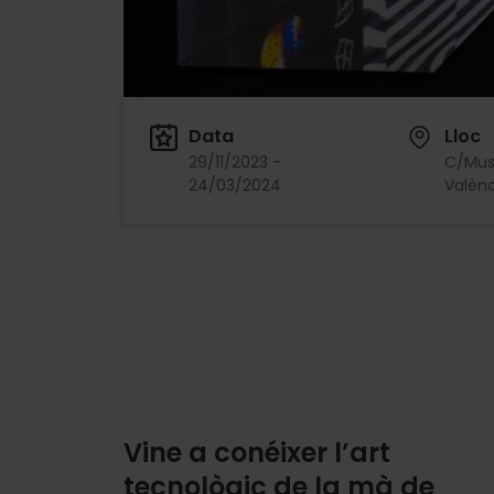
Data
Lloc
29/11/2023 -
C/Muse
24/03/2024
Valènc
Vine a conéixer l’art
tecnològic de la mà de