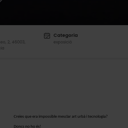
Categoria
o, 2, 46003,
exposició
ia
Creies que era impossible mesclar art urbà i tecnologia?
Doncs no ho és!