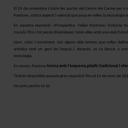
El 29 de novembre s’obrin les portes del Centre del Carme per a m
Pantone, artista argentí i valencià que posa en relleu la tecnologia e
En aquesta exposició «Prospectiva. Felipe Pantone» trobaràs tot e
murals i fins i tot peces dinàmiques; totes elles amb una visió futur
Llum, color i moviment: són alguns dels termes que millor define
artística sent un geni de l’esprai i, després, es va llançar a co
tecnologia.
En resum, Pantone
trenca amb l’esquema plàstic tradicional i ofe
Tindràs disponible aquesta gran exposició fins al 24 de març de 20
No pots perdre-te-la!