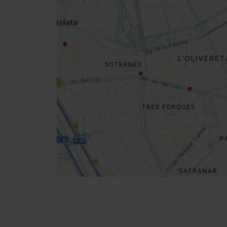
Close
sidebar
map
Get
your
location
Direccions