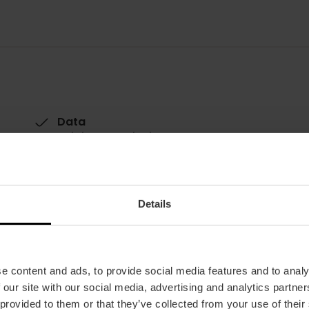
Data
29/11/2023 - 24/03/2024
Horari
De dimarts a diumenge d’11.00 h a 21.00 h
Tickets
Details
Entrada gratuïta
e content and ads, to provide social media features and to analy
 our site with our social media, advertising and analytics partn
 provided to them or that they’ve collected from your use of their