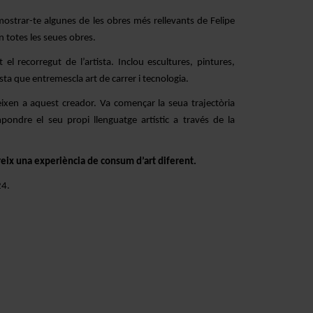
ostrar-te algunes de les obres més rellevants de Felipe
n totes les seues obres.
l recorregut de l’artista. Inclou escultures, pintures,
ista que entremescla art de carrer i tecnologia.
ixen a aquest creador. Va començar la seua trajectòria
mpondre el seu propi llenguatge artístic a través de la
reix una experiència de consum d’art diferent.
24.