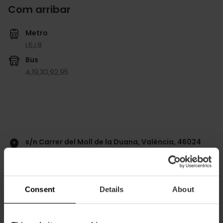
Com arribar
Metro
L6,
L8
Bus
4,
19,
30,
92,
95
s/n Carrer del Moll de la Duana, València, 46024
Consent
Details
About