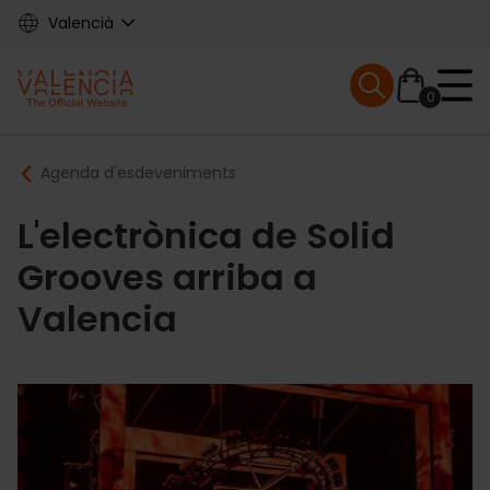
Skip
Valencià
to
main
Mobile menu ex
content
0
Main
Breadcrumb
Agenda d'esdeveniments
navigation
L'electrònica de Solid
Grooves arriba a
Valencia