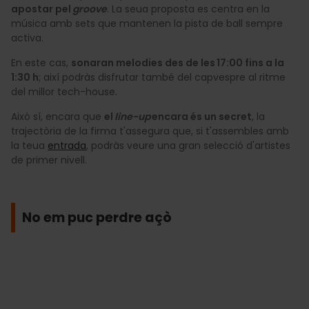
apostar pel
groove
. La seua proposta es centra en la
música amb sets que mantenen la pista de ball sempre
activa.
En este cas,
sonaran melodies des de les 17:00 fins a la
1:30 h
; així podràs disfrutar també del capvespre al ritme
del millor tech-house.
Això sí, encara que
el
line-up
encara és un secret
, la
trajectòria de la firma t'assegura que, si t'assembles amb
la teua
entrada
, podràs veure una gran selecció d'artistes
de primer nivell.
No em puc perdre açò