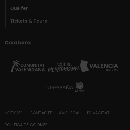
Què fer
Tickets & Tours
Colabora
Footer
NOTICIES
CONTACTE
AVÍS LEGAL
PRIVACITAT
about
POLÍTICA DE COOKIES