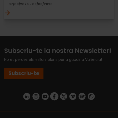
07/08/2026 - 08/08/2026
Subscriu-te la nostra Newsletter!
No et perdes els millors plans per a gaudir a València!
Subscriu-te
https://www.linkedin.com/company/turismo-valencia/mycompany/
https://www.instagram.com/visit_valencia/
https://www.youtube.com/user/Turisvale
https://www.facebook.com/turismov
https://twitter.com/Valenciatu
https://vimeo.com/visitva
https://open.spotif
https://api.whatsapp.com/se