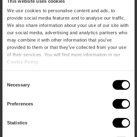
This website uses cookies
We use cookies to personalise content and ads, to
ose
provide social media features and to analyse our traffic.
ebar
We also share information about your use of our site with
p
our social media, advertising and analytics partners who
Activar mapa
r
may combine it with other information that you’ve
ation
provided to them or that they’ve collected from your use
of their services. You will find more information in our
Cookie Policy
.
Consent
Direccions
Necessary
Selection
Preferences
Statistics