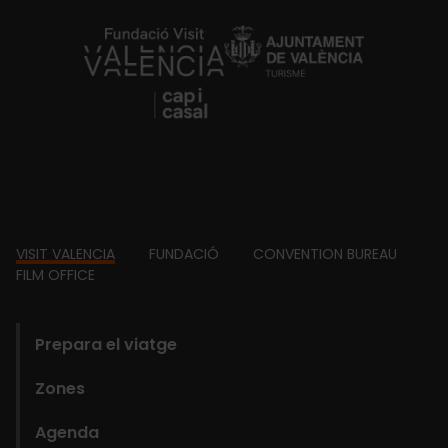
https://fundacion.visitvalencia.com/
Footer
VISIT VALENCIA
FUNDACIÓ
CONVENTION BUREAU
FILM OFFICE
domains
Prepara el viatge
Zones
Agenda