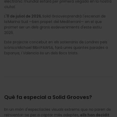
electrònic mundial estarà per primera vegada en la nostra
ciutat.
L'
11 de juliol de 2026
, Solid Grooves prendrà l'escenari de
la Marina Sud —ben propet del Mediterrani— en el que
promet ser un dels grans esdeveniments d'este estiu
2026.
Este projecte concebut en els soterranis de Londres pels
icònics Michael Bibi i PAWSA, farà unes quantes parades a
Espanya, i Valencia és un dels llocs triats.
Què fa especial a Solid Grooves?
En un món d'espectacles visuals extrems que no paren de
reinventar-se per a captar més adeptes,
ells han decidit