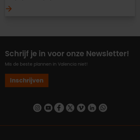
Schrijf je in voor onze Newsletter!
Mis de beste plannen in Valencia niet!
Inschrijven
https://www.instagram.com/visit_valencia/
https://www.youtube.com/user/Turisvalenc
https://www.facebook.com/VisitValenc
https://twitter.com/ValenciaSpan
https://vimeo.com/visitvalen
https://www.linkedin.com/company/turismo-valencia/
https://api.whatsapp.com/send/?