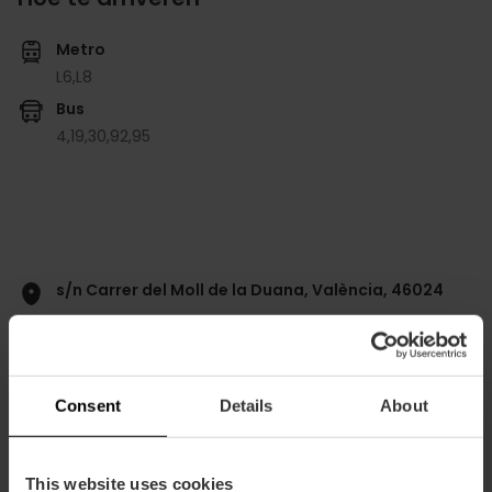
Metro
L6,
L8
Bus
4,
19,
30,
92,
95
s/n Carrer del Moll de la Duana, València, 46024
Consent
Details
About
This website uses cookies