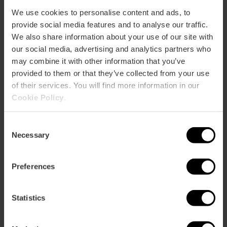
We use cookies to personalise content and ads, to
ose
ebar
provide social media features and to analyse our traffic.
p
We also share information about your use of our site with
Bekijk kaart
our social media, advertising and analytics partners who
r
ation
may combine it with other information that you’ve
provided to them or that they’ve collected from your use
of their services. You will find more information in our
Cookie Policy
.
Consent
Routebeschrijving
Necessary
Selection
Preferences
Statistics