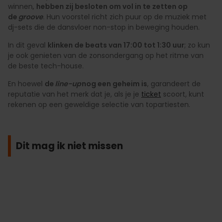
winnen,
hebben zij besloten om vol in te zetten op
de
groove
. Hun voorstel richt zich puur op de muziek met
dj-sets die de dansvloer non-stop in beweging houden.
In dit geval
klinken de beats van 17:00 tot 1:30 uur
; zo kun
je ook genieten van de zonsondergang op het ritme van
de beste tech-house.
En hoewel
de
line-up
nog een geheim is
, garandeert de
reputatie van het merk dat je, als je je
ticket
scoort, kunt
rekenen op een geweldige selectie van topartiesten.
Dit mag ik niet missen