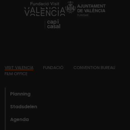
https://fundacion.visitvalencia.com/
Footer
VISIT VALENCIA
FUNDACIÓ
CONVENTION BUREAU
FILM OFFICE
domains
Planning
Stadsdelen
Agenda