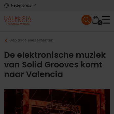
Skip
Nederlands
to
main
Mobile menu ex
content
0
Main
Breadcrumb
Geplande evenementen
navigation
De elektronische muziek
van Solid Grooves komt
naar Valencia