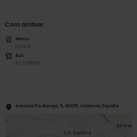
Com arribar
Metro
L3,
L5,
L9
Bus
67,
73,
98,
99
Avenida Pío Baroja, 3, 46015, Valencia, España