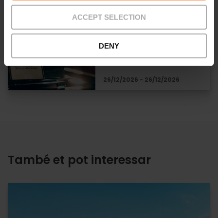
Concert de Nadal
ACCEPT SELECTION
d’Ars Magna a
València
DENY
26/12/2026 - 26/12/2026
També et pot interessar