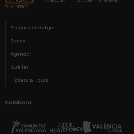
Footer
VISIT VALENCIA
FUNDACIÓ
CONVENTION BUREAU
FILM OFFICE
domains
Prepara el viatge
Zones
Agenda
Què fer
Tickets & Tours
Colabora