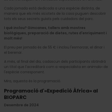
Cada jornada està dedicada a una espècie distinta, de
manera que els més xicotets de la casa puguen descobrir
tots els seus secrets guiats pels cuidadors del parc.
I què inclou? Gimcanes, tallers amb mostres
biològiques, preparació de dietes, rutes d'enriquiment i
molt més!
El preu per jornada és de 55 € i inclou l'esmorzar, el dinar i
el berenar.
A més, al final del dia, cadascun dels participants obtindrà
un títol que l'acreditarà com a «especialista en animals» de
l'espècie corresponent.
Mira, aquesta és la programació.
Programació d'«Expedició Àfrica» al
BIOPARC
Desembre de 2024