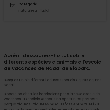
Categoria
naturalesa
Nadal
Aprén i descobreix-ho tot sobre
diferents espècies d'animals a l'escola
de vacances de Nadal de Bioparc.
Busques un pla diferent i educatiu per als xiquets aquest
Nadal?
Bioparc ha obert les inscripcions per a la seua escola de
vacances: «Expedició Àfrica», una oportunitat perfecta
perquè
xiquets i xiquetes nascuts/des entre 2013 i 2019
es convertisquen en veritables especialistes en animals.