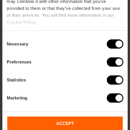
may combine it with other information that you’ve
provided to them or that they’ve collected from your use
of their services. You will find more information in our
Cookie Policy
.
Consent
Necessary
Selection
Todos los eventos
Preferences
Ballet «El llac dels
Statistics
cignes» i «El
Trencanous» a
València
Marketing
22/12/2026 - 23/12/2026
ACCEPT