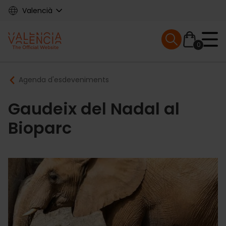
Skip
Valencià
to
main
Mobile menu ex
content
0
Main
Breadcrumb
Agenda d'esdeveniments
navigation
Gaudeix del Nadal al
Bioparc