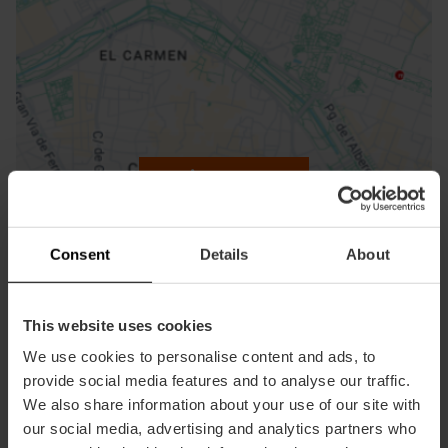
ose
ebar
p
Activar mapa
r
ation
Consent
Details
About
This website uses cookies
Direccions
We use cookies to personalise content and ads, to
provide social media features and to analyse our traffic.
We also share information about your use of our site with
our social media, advertising and analytics partners who