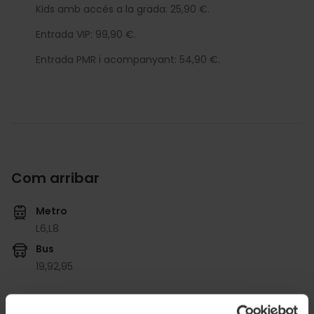
Kids amb accés a la grada: 25,90 €.
Entrada VIP: 99,90 €.
Entrada PMR i acompanyant: 54,90 €.
Com arribar
Metro
L6,
L8
Bus
19,
92,
95