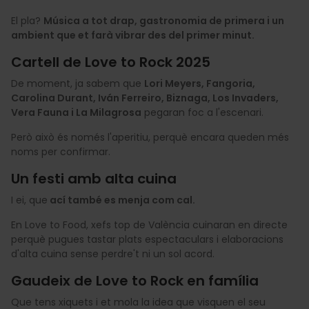
El pla?
Música a tot drap, gastronomia de primera i un
ambient que et farà vibrar des del primer minut.
Cartell de Love to Rock 2025
De moment, ja sabem que
Lori Meyers, Fangoria,
Carolina Durant, Iván Ferreiro, Biznaga, Los Invaders,
Vera Fauna i La Milagrosa
pegaran foc a l'escenari.
Però això és només l'aperitiu, perquè encara queden més
noms per confirmar.
Un festi amb alta cuina
I ei, que
ací també es menja com cal.
En Love to Food, xefs top de València cuinaran en directe
perquè pugues tastar plats espectaculars i elaboracions
d'alta cuina sense perdre't ni un sol acord.
Gaudeix de Love to Rock en família
Que tens xiquets i et mola la idea que visquen el seu