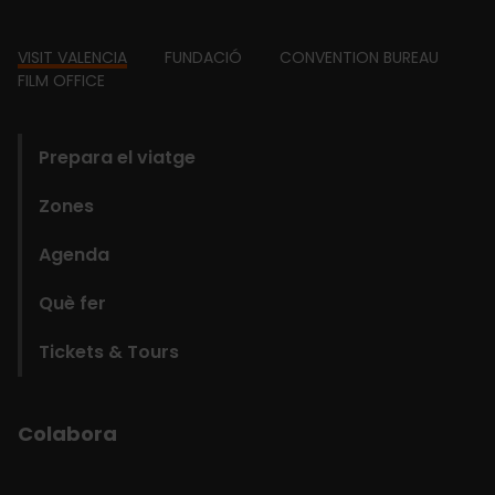
Footer
VISIT VALENCIA
FUNDACIÓ
CONVENTION BUREAU
FILM OFFICE
domains
Prepara el viatge
Zones
Agenda
Què fer
Tickets & Tours
Colabora