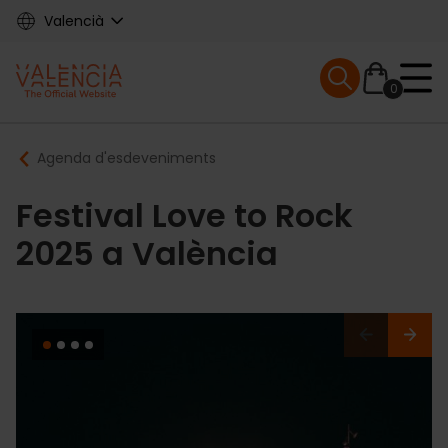
Skip
Valencià
to
main
Mobile menu ex
content
0
Main
Breadcrumb
Agenda d'esdeveniments
navigation
Festival Love to Rock
2025 a València