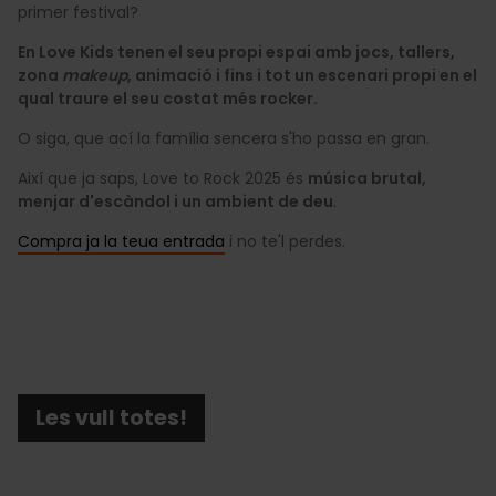
primer festival?
En Love Kids tenen el seu propi espai amb jocs, tallers,
zona
makeup
, animació i fins i tot un escenari propi en el
qual traure el seu costat més rocker.
O siga, que ací la família sencera s'ho passa en gran.
Així que ja saps, Love to Rock 2025 és
música brutal,
menjar d'escàndol i un ambient de deu
.
Compra ja la teua entrada
i no te'l perdes.
Les vull totes!