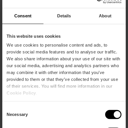
Consent
Details
About
Carrer del Moll de la Duana, s/n, Poblats Marítims,
46024 Valencia, España
This website uses cookies
We use cookies to personalise content and ads, to
provide social media features and to analyse our traffic.
We also share information about your use of our site with
our social media, advertising and analytics partners who
may combine it with other information that you’ve
provided to them or that they’ve collected from your use
ose
of their services. You will find more information in our
ebar
Cookie Policy
.
p
Activar mapa
r
Consent
ation
Necessary
Selection