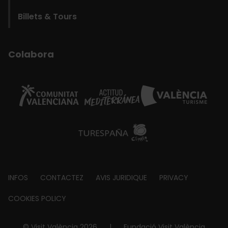
Billets & Tours
Colabora
Footer
INFOS
CONTACTEZ
AVIS JURIDIQUE
PRIVACY
about
COOKIES POLICY
© Visit València 2026
|
Fundació Visit València