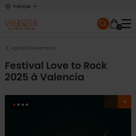
Skip
Français
to
main
Mobile menu ex
content
0
Main
Breadcrumb
Agenda Évenements
navigation
Festival Love to Rock
2025 à Valencia