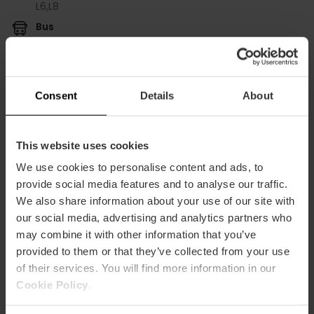
L6,
L8
Bus
19,
92,
95
Consent
Details
About
Carrer del Moll de la Duana, s/n, Poblats Marítims,
This website uses cookies
46024 Valencia, España
We use cookies to personalise content and ads, to
provide social media features and to analyse our traffic.
We also share information about your use of our site with
our social media, advertising and analytics partners who
may combine it with other information that you’ve
provided to them or that they’ve collected from your use
of their services. You will find more information in our
Cookie Policy
.
ose