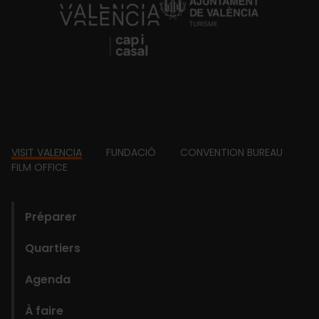
https://fundacion.visitvalencia.com/
Footer
VISIT VALENCIA
FUNDACIÓ
CONVENTION BUREAU
FILM OFFICE
domains
Préparer
Quartiers
Agenda
À faire