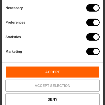
ebar
Consent
p
Necessary
Selection
Voir la carte
r
ation
Preferences
Statistics
Directions
Marketing
ACCEPT
ACCEPT SELECTION
DENY