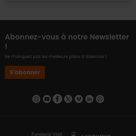
Abonnez-vous à notre Newsletter
!
Ne manquez pas les meilleurs plans à Valencia !
S'abonner
https://www.instagram.com/visit_valencia/
https://www.youtube.com/user/Turisvalenc
https://www.facebook.com/Valencia.E
https://twitter.com/ValenciaEspa
https://vimeo.com/visitvalen
https://www.linkedin.com/company/turismo-valencia/
https://api.whatsapp.com/send/?