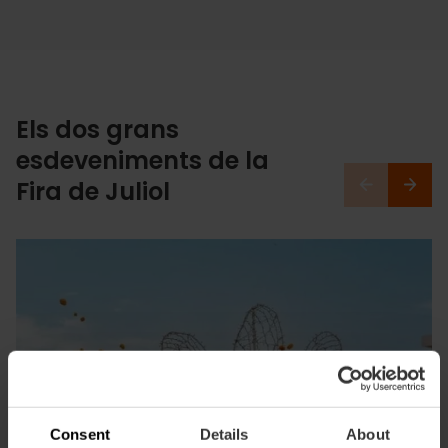
Els dos grans
esdeveniments de la
Fira de Juliol
Consent
Details
About