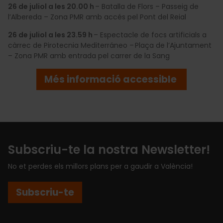
26 de juliol a les 20.00 h
– Batalla de Flors – Passeig de
l’Albereda – Zona PMR amb accés pel Pont del Reial
26 de juliol a les 23.59 h
– Espectacle de focs artificials a
càrrec de Pirotecnia Mediterráneo – Plaça de l’Ajuntament
– Zona PMR amb entrada pel carrer de la Sang
Més informació accessible
Subscriu-te la nostra Newsletter!
No et perdes els millors plans per a gaudir a València!
Subscriu-te