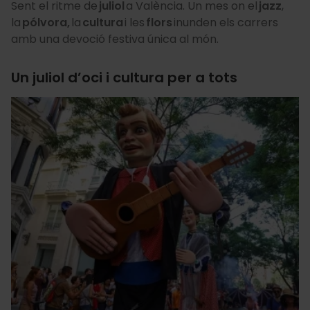
Sent el ritme de
juliol
a València. Un mes on el
jazz
,
la
pólvora,
la
cultura
i les
flors
inunden els carrers
amb una devoció festiva única al món.
Un juliol d’oci i cultura per a tots