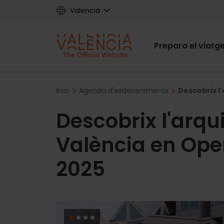
Skip
Valencià
to
main
Main
content
Prepara el viatg
navigat
Breadcrumb
Inici
Agenda d'esdeveniments
Descobrix l
Descobrix l'arqu
València en Ope
2025