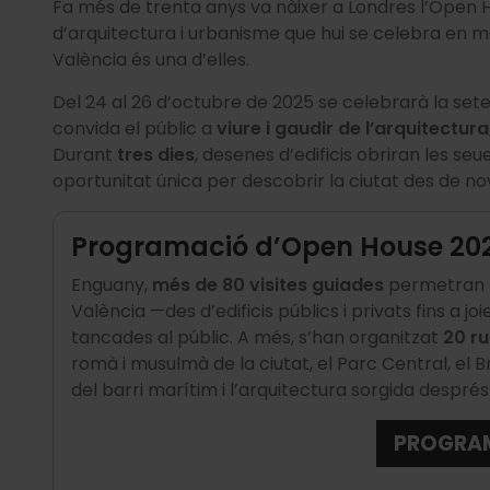
Fa més de trenta anys va nàixer a Londres l’Open Ho
d’arquitectura i urbanisme que hui se celebra en més
València és una d’elles.
Del 24 al 26 d’octubre de 2025 se celebrarà la se
convida el públic a
viure i gaudir de l’arquitectura
Durant
tres dies
, desenes d’edificis obriran les se
oportunitat única per descobrir la ciutat des de n
Programació d’Open House 20
Enguany,
més de 80 visites guiades
permetran e
València —des d’edificis públics i privats fins a 
tancades al públic. A més, s’han organitzat
20 r
romà i musulmà de la ciutat, el Parc Central, el B
del barri marítim i l’arquitectura sorgida després 
PROGRA