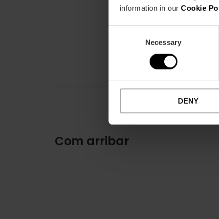
information in our
Cookie Po
Consent
Necessary
Selection
DENY
Com arribar