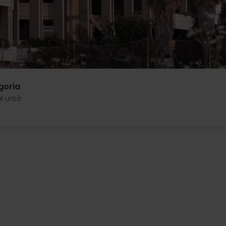
goria
al urbà