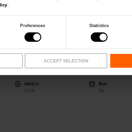
licy
.
MÉS INFORMACIÓ
Preferences
Statistics
ACCEPT SELECTION
Metro
Bus
L6,
L8
95