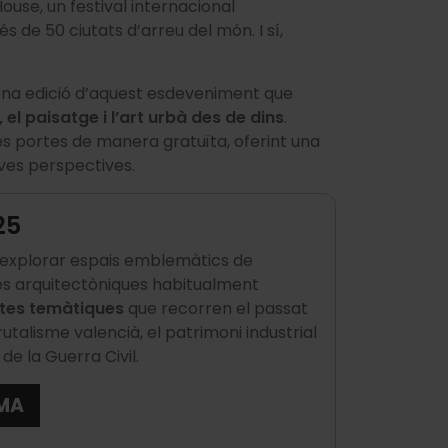
use, un festival internacional
 de 50 ciutats d’arreu del món. I sí,
tena edició d’aquest esdeveniment que
, el paisatge i l’art urbà des de dins
.
ues portes de manera gratuïta, oferint una
oves perspectives.
25
xplorar espais emblemàtics de
joies arquitectòniques habitualment
utes temàtiques
que recorren el passat
rutalisme valencià, el patrimoni industrial
de la Guerra Civil.
MA