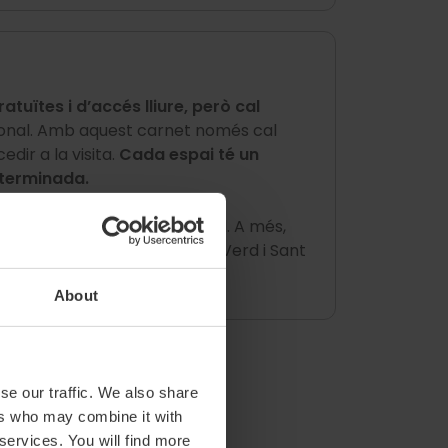
atuïtes i d’accés lliure, però cal
rsonal. Amb aquest carnet només cal
edir a la visita.
Cada espai té un
eterminada.
ticipats i del kit del festival. A més,
spais exclusius com l’Espai Verd i Sant
r als Amic OHV.
About
se our traffic. We also share
ers who may combine it with
 services. You will find more