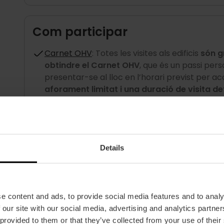
Com participar
Carnet OHV
: Totes les visites als edificis
són gr
obtindre el Carnet OHV
, que és un passi pe
presentar-se al lloc en l’horari previst per acc
aforament limitat i una duració de visita d
Amic OHV
: Gaudeix d’accés preferent, avisos an
només amb aquesta targeta es poden visitar e
Joan de l’Hospital, accessibles únicament pe
Details
e content and ads, to provide social media features and to analy
 our site with our social media, advertising and analytics partn
 provided to them or that they’ve collected from your use of their