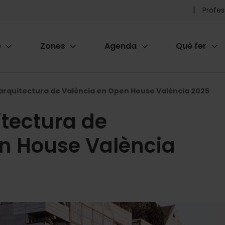
Pr
Profes
he
e
Zones
Agenda
Què fer
me
ion
'arquitectura de València en Open House València 2025
itectura de
n House València