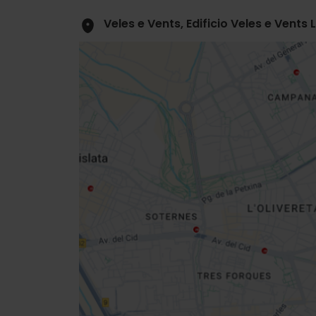
Veles e Vents, Edificio Veles e Vents
Close
sidebar
map
Get
your
location
Direccions