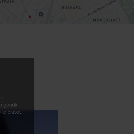
a
re
a gaudir
 la ciutat.