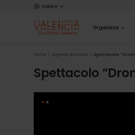
Skip
Italiano
to
main
Main
content
Organizza
navigat
Breadcrumb
Home
Agenda di eventi
Spettacolo “Dron
Spettacolo “Dro