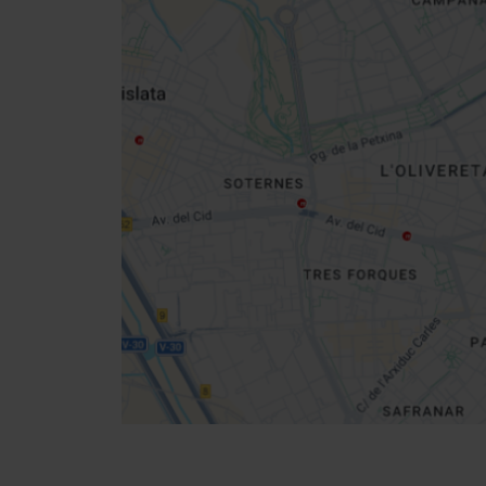
Close
sidebar
map
Get
your
location
Indicazioni