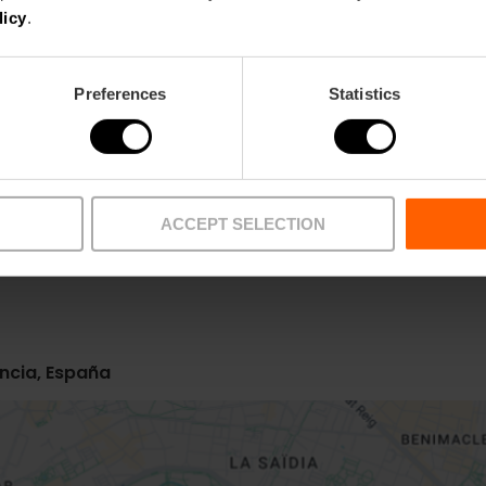
licy
.
Preferences
Statistics
ACCEPT SELECTION
encia, España