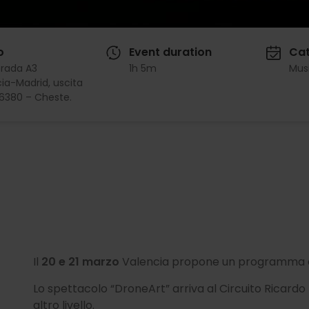
o
Event duration
Cat
trada A3
1h 5m
Mus
ia-Madrid, uscita
6380 – Cheste.
Il
20 e 21 marzo
Valencia propone un programma ch
Lo spettacolo “DroneArt” arriva al Circuito Ricard
altro livello.