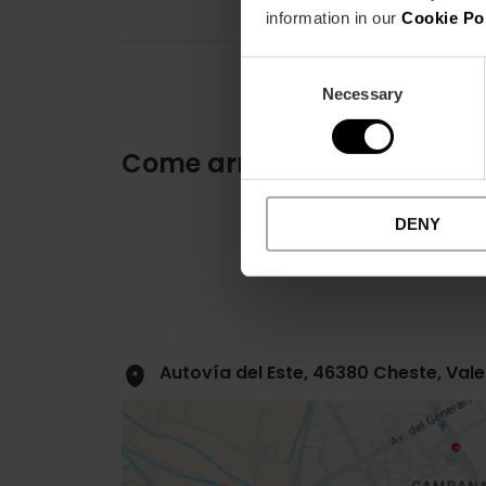
information in our
Cookie Po
Consent
Necessary
Selection
Come arrivare
DENY
Autovía del Este, 46380 Cheste, Val