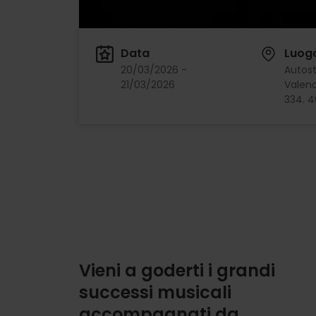
Data
Luog
20/03/2026 -
Autos
21/03/2026
Valenc
334. 4
Vieni a goderti i grandi
successi musicali
accompagnati da