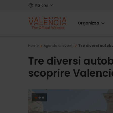
Skip
Italiano
to
main
Main
content
Organizza
navigat
Breadcrumb
Home
Agenda di eventi
Tre diversi autobu
Tre diversi autob
scoprire Valenci