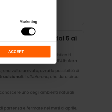
lingue.
stico Verde
Marketing
ulti 22 €, giovani dai 5 ai
ACCEPT
tura, il Tour Albufera Bus Turistico ti
 Valencia al Parco Naturale dell’Albufera.
, una volta arrivato, avrai la possibilità di
tradizionali
, l’
albuferenc
, che dura circa
 conoscere uno degli ambienti naturali
i di partenza e fermate nei mesi di aprile,