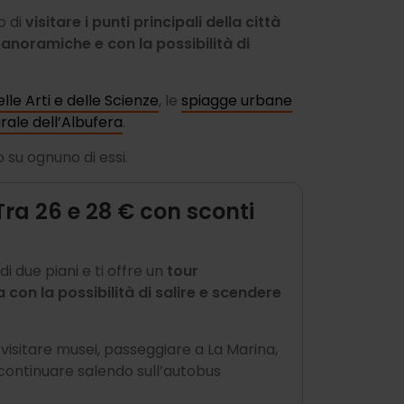
o di
visitare i punti principali della città
noramiche e con la possibilità di
elle Arti e delle Scienze
, le
spiagge urbane
rale dell’Albufera
.
o su ognuno di essi.
Tra 26 e 28 € con sconti
di due piani e ti offre un
tour
 con la possibilità di salire e scendere
visitare musei, passeggiare a La Marina,
 continuare salendo sull’autobus