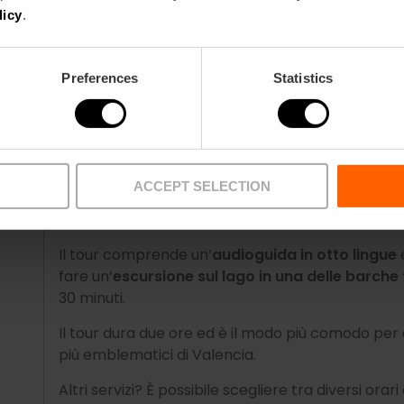
al giorno)
e dispone di un’audioguida in cinque 
licy
.
Prenoto il Bus Turi
Preferences
Statistics
Tour Albufera Bus Turistico – Ad
12 anni 15 €
ACCEPT SELECTION
Se desideri uscire dalla città e immergerti nella na
offre un viaggio di andata e ritorno dal centro di
Il tour comprende un’
audioguida in otto lingue
e
fare un’
escursione sul lago in una delle barche 
30 minuti.
Il tour dura due ore ed è il modo più comodo per
più emblematici di Valencia.
Altri servizi? È possibile scegliere tra diversi orar