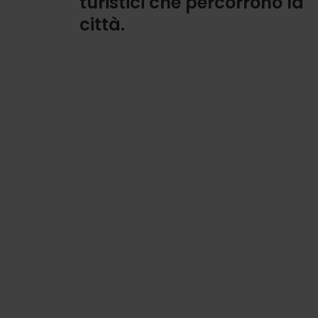
turistici che percorrono la
città.