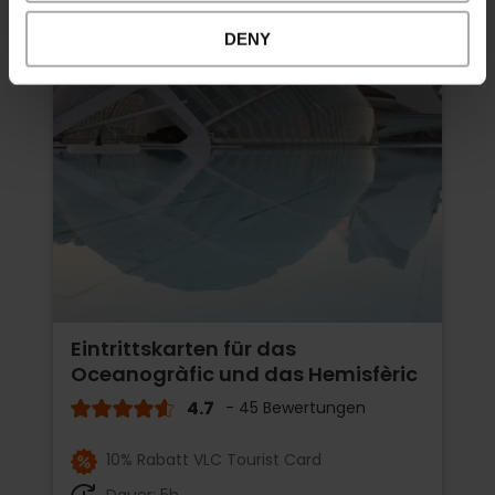
DENY
Eintrittskarten für das
Oceanogràfic und das Hemisfèric
4.7
- 45 Bewertungen
10% Rabatt VLC Tourist Card
Dauer: 5h