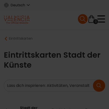
Skip
Deutsch
to
main
Mobile menu ex
content
0
Main
Breadcrumb
Eintrittskarten
navigation
Eintrittskarten Stadt der
Künste
Suche
Stadt der 