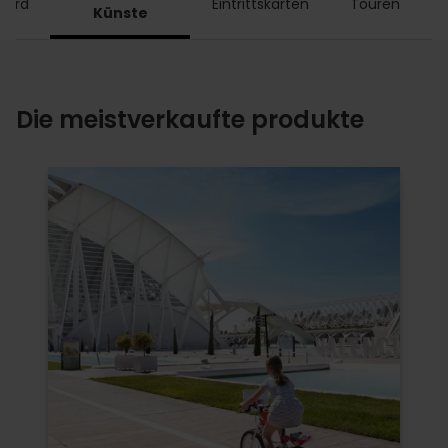
Card
Eintrittskarten
Touren
A
Künste
Die meistverkaufte produkte