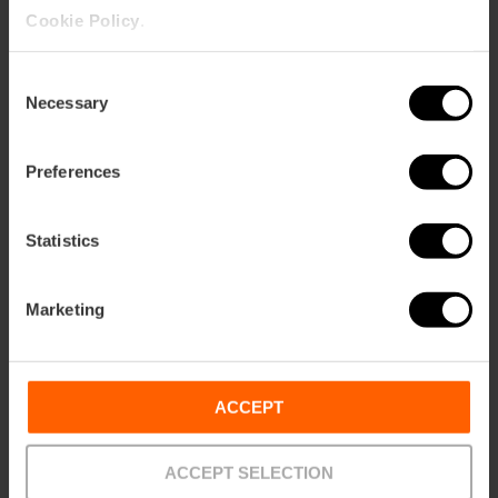
Cookie Policy
.
Consent
Necessary
Selection
Eintrittskarten für
Wissenschaftsmuseum und
Preferences
Hemisfèric
4.8
- 37 Bewertungen
Statistics
10% Rabatt VLC Tourist Card
Dauer: 3h
Marketing
14,10 €
Von
ACCEPT
ACCEPT SELECTION