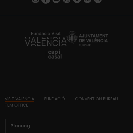
https://fundacion.visitvalencia.com/
Footer
VISIT VALENCIA
FUNDACIÓ
CONVENTION BUREAU
FILM OFFICE
domains
Planung