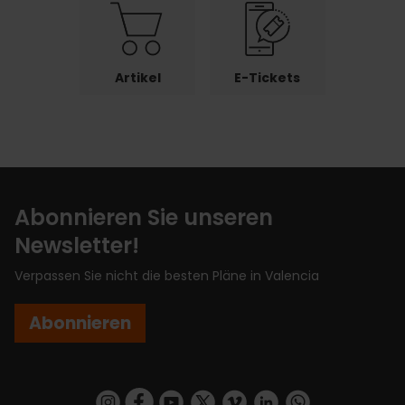
Artikel
E-Tickets
Abonnieren Sie unseren
Newsletter!
Verpassen Sie nicht die besten Pläne in Valencia
Abonnieren
https://www.instagram.com/visit_valencia/
https://www.facebook.com/VisitValenciaSp
https://www.youtube.com/user/Turisva
https://twitter.com/_VivaValencia
https://vimeo.com/visitvalen
https://www.linkedin.com/company/turismo-valencia/
https://api.whatsapp.com/send/?