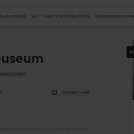
Rückzahlung
VLC Tourist Card Rabattinfo
Kundenrezension
M
museum
 Bewertungen
2h
Digitales Ticket
Überprüfen Sie den Tag und die Uhrzeit