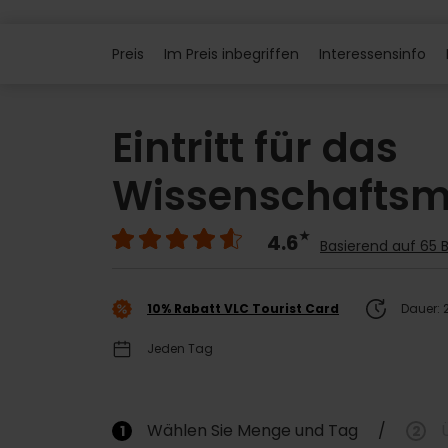
Preis
Im Preis inbegriffen
Interessensinfo
Eintritt für das
Wissenschafts
4.6
Basierend auf 65
10% Rabatt VLC Tourist Card
Dauer: 
Jeden Tag
Wählen Sie Menge und Tag
/
1
2