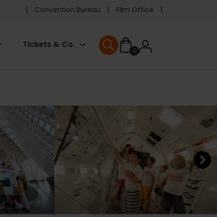
Pre
Convention Bureau
Film Office
header
User
Tickets & Co.
0
menu
User menu
accoun
menu
Next ele