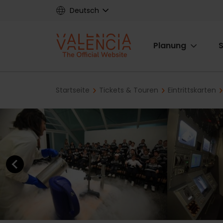
Skip
Deutsch
to
main
Main
content
Planung
S
navigat
Breadcrumb
Startseite
Tickets & Touren
Eintrittskarten
Previous element