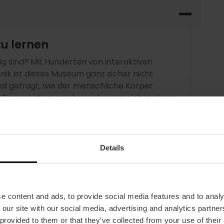
zu lernen
g sind? Mit Hunderten von interaktiven
ik ist dieses Museum ganz sicher nicht
mal gefragt, wie der menschliche Körper
er Raumstation machen oder was sich in einem
Sie Antworten auf diese und viele andere
ussten, dass Sie sie haben. Und wenn Ihnen
d Sie noch mehr experimentieren möchten,
 Ticket für wissenschaftliche Workshops
Details
erde mit Sicherheit befriedigen wird.
2 Stunden.
e content and ads, to provide social media features and to analy
 our site with our social media, advertising and analytics partn
 provided to them or that they’ve collected from your use of their