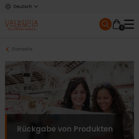
Skip
Deutsch
to
main
Mobile menu ex
content
0
Main
Breadcrumb
Startseite
navigation
Rückgabe von Produkten