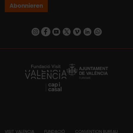
Abonnieren
https://www.instagram.com/visit_valencia/
https://www.facebook.com/VisitValenciaSp
https://www.youtube.com/user/Turisva
https://twitter.com/_VivaValencia
https://vimeo.com/visitvalen
https://www.linkedin.com/company/turismo-valencia/
https://api.whatsapp.com/send/?
https://fundacion.visitvalencia.com/
VISIT VALENCIA
FUNDACIÓ
CONVENTION BUREAU