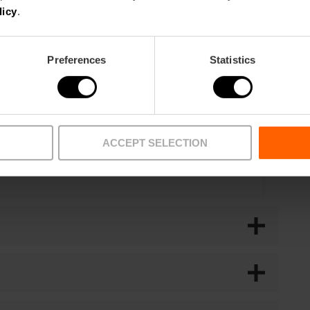
licy
.
tion
Preferences
Statistics
der kombinierte Besuch des
ogràfic die Augen öffnen. Entdecken Sie die
der menschlichen Natur, indem Sie
nfach die faszinierendsten Kreaturen
lfen wird, besser zu verstehen, wie unser
ACCEPT SELECTION
chützen können.