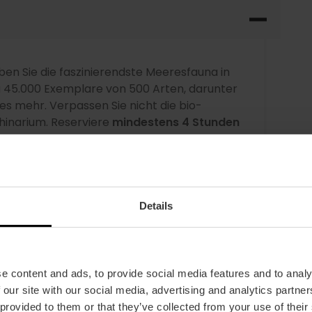
ben Sie die faszinierendste Meeresfauna in
 45.000 Exemplare von 500 Arten, darunter
les mehr. Verpassen Sie nicht die bio-
inarium. Reserviere
mindestens 4 Stunden
seum:
Wer sagt denn, dass Museen langweilig
iven Exponaten zu Wissenschaft und Technik
t langweilig. Wenn Sie zusätzliche Aktivitäten
Details
 oder einen Besuch des Weltraumsimulators
 ein separates Ticket kaufen. Die
2 Stunden.
e content and ads, to provide social media features and to analy
 our site with our social media, advertising and analytics partn
 provided to them or that they’ve collected from your use of their