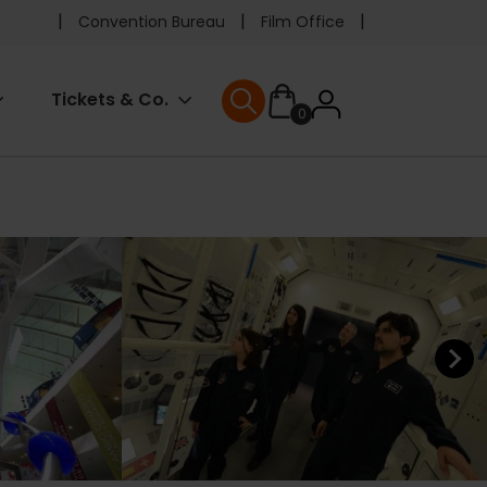
Pre
Convention Bureau
Film Office
header
User
Tickets & Co.
0
menu
User menu
accoun
menu
Next ele