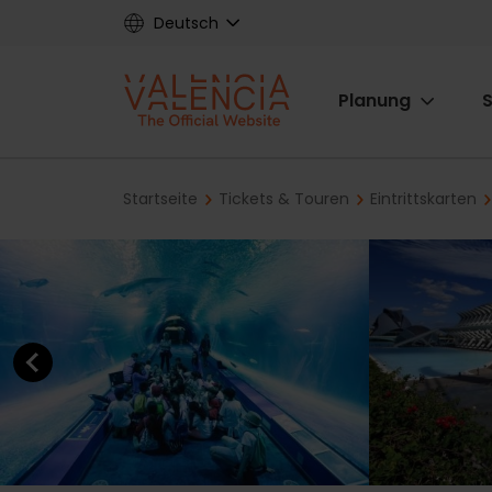
Skip
Deutsch
to
main
Main
content
Planung
S
navigat
Breadcrumb
Startseite
Tickets & Touren
Eintrittskarten
Previous element