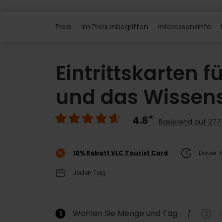
Preis
Im Preis inbegriffen
Interessensinfo
Eintrittskarten 
und das Wisse
4.8
Basierend auf 27
10% Rabatt VLC Tourist Card
Dauer: 
Jeden Tag
Wählen Sie Menge und Tag
/
1
2