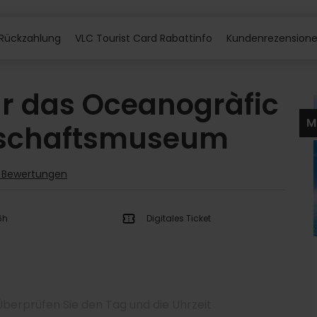
Rückzahlung
VLC Tourist Card Rabattinfo
Kundenrezension
für das Oceanogràfic
M
nschaftsmuseum
7 Bewertungen
6h
Digitales Ticket
Überprüfen Sie den Tag und die Uhrzeit