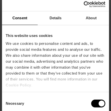
erhalten Sie mit der València Tourist Card
freien Eintritt in andere Museen und
Denkmäler sowie Ermäßigungen in
Geschäften, Restaurants und bei Aktivitäten -
Consent
Details
About
alles in einem!
This website uses cookies
We use cookies to personalise content and ads, to
Interessensinfo
provide social media features and to analyse our traffic.
We also share information about your use of our site with
our social media, advertising and analytics partners who
Rückzahlung
may combine it with other information that you’ve
provided to them or that they’ve collected from your use
of their services. You will find more information in our
Abhol- und Lieferstellen
Cookie Policy
.
Kundenrezensionen
Consent
Necessary
Selection