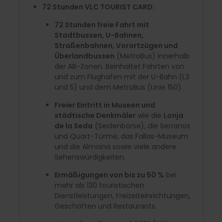
72 Stunden VLC TOURIST CARD:
72 Stunden freie Fahrt mit
Stadtbussen, U-Bahnen,
Straßenbahnen, Vorortzügen und
Überlandbussen
(MetroBus) innerhalb
der AB-Zonen. Beinhaltet Fahrten von
und zum Flughafen mit der U-Bahn (L3
und 5) und dem MetroBus (Linie 150).
Freier Eintritt in Museen und
städtische Denkmäler
wie die
Lonja
de la Seda
(Seidenbörse), die Serranos
und Quart-Türme, das Fallas-Museum
und die Almoina sowie viele andere
Sehenswürdigkeiten.
Ermäßigungen von bis zu 50 %
bei
mehr als 130 touristischen
Dienstleistungen, Freizeiteinrichtungen,
Geschäften und Restaurants.