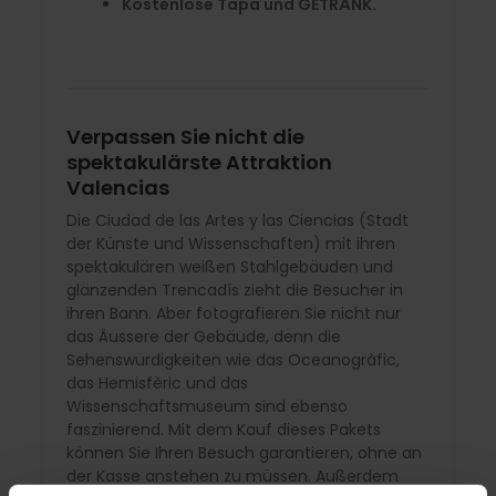
Kostenlose Tapa und GETRÄNK.
Verpassen Sie nicht die
spektakulärste Attraktion
Valencias
Die Ciudad de las Artes y las Ciencias (Stadt
der Künste und Wissenschaften) mit ihren
spektakulären weißen Stahlgebäuden und
glänzenden Trencadís zieht die Besucher in
ihren Bann. Aber fotografieren Sie nicht nur
das Äussere der Gebäude, denn die
Sehenswürdigkeiten wie das Oceanogràfic,
das Hemisfèric und das
Wissenschaftsmuseum sind ebenso
faszinierend. Mit dem Kauf dieses Pakets
können Sie Ihren Besuch garantieren, ohne an
der Kasse anstehen zu müssen. Außerdem