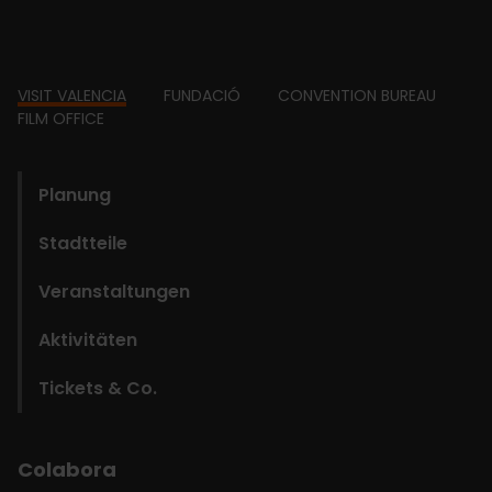
Footer
VISIT VALENCIA
FUNDACIÓ
CONVENTION BUREAU
FILM OFFICE
domains
Planung
Stadtteile
Veranstaltungen
Aktivitäten
Tickets & Co.
Colabora