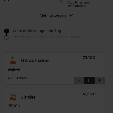
Aktivitäten und
Attraktionen
Mehr anzeigen
1
Wählen Sie Menge und Tag
/
2
Überprüfen Sie den Tag und die Uhrzeit
73,13 €
Erwachsene
81,25 €
Ab 13 Jahren
-
+
61,86 €
Kinder
65,90 €