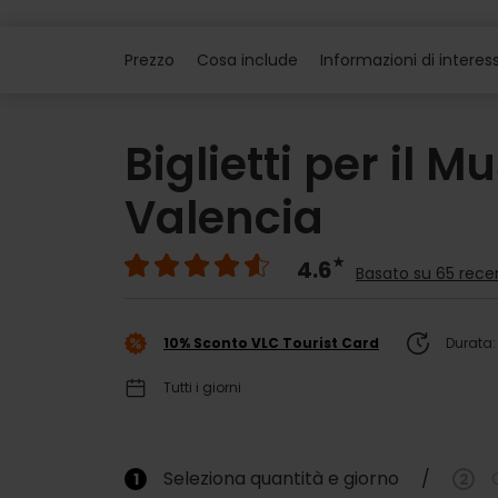
Prezzo
Cosa include
Informazioni di interes
Biglietti per il M
Valencia
4.6
Basato su 65 rece
10% Sconto VLC Tourist Card
Durata:
Tutti i giorni
Seleziona quantità e giorno
/
1
2