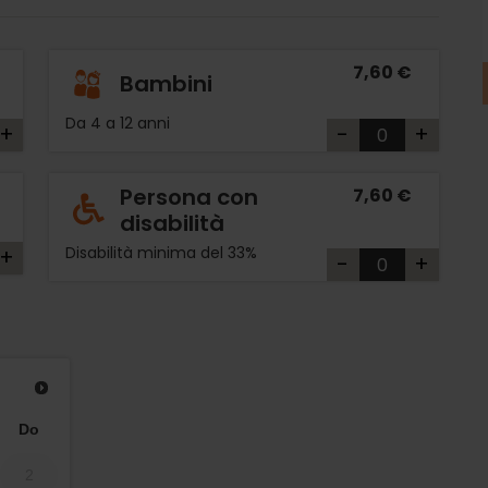
7,60 €
Bambini
Da 4 a 12 anni
+
-
+
Persona con
7,60 €
disabilità
Disabilità minima del 33%
+
-
+
Do
2