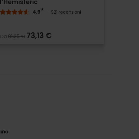
l’Hemisfèric
4.9
- 921 recensioni
73,13 €
Da
81,25 €
paña