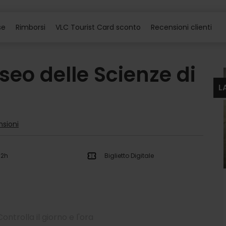
se
Rimborsi
VLC Tourist Card sconto
Recensioni clienti
useo delle Scienze di
L
nsioni
 2h
Biglietto Digitale
Controlla il giorno e l'ora