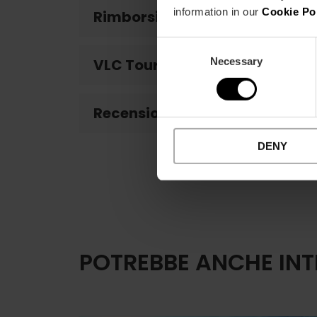
information in our
Cookie Po
Rimborsi
Consent
Necessary
Selection
VLC Tourist Card sconto
Recensioni clienti
DENY
POTREBBE ANCHE INT