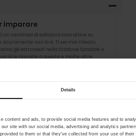
er imparare
on centinaia di esibizioni interattive su
 sicuramente non lo è. Ti sei mai chiesto
nno gli astronauti nella Stazione Spaziale o
verai le risposte a queste e molte altre
e. E se le mostre non ti bastano e hai voglia
 laboratori scientifici pagando un biglietto a
isferà la tua curiosità.
Details
e content and ads, to provide social media features and to analy
 our site with our social media, advertising and analytics partn
 provided to them or that they’ve collected from your use of their