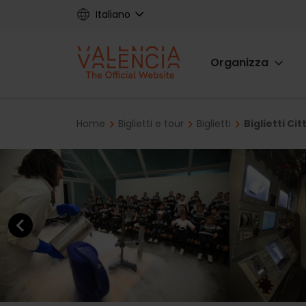
Skip
Italiano
to
main
Main
content
Organizza
navigat
Breadcrumb
Home
Biglietti e tour
Biglietti
Biglietti Cit
Previous element