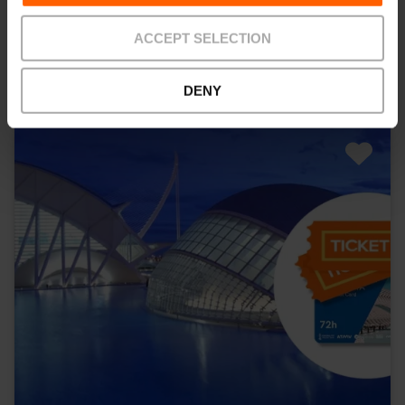
10% rabais VLC Tourist Card
ACCEPT SELECTION
51,25 €
À partir de
DENY