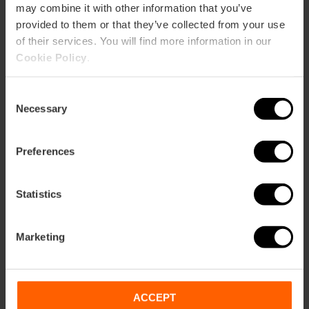
may combine it with other information that you’ve
provided to them or that they’ve collected from your use
of their services. You will find more information in our
Cookie Policy
.
Consent
Necessary
Selection
Preferences
Statistics
Marketing
Billets sur tout le Complexe de la Cité des
Arts et des Sciences
4.8
- 288 avis
ACCEPT