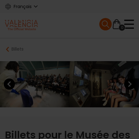
Skip
Français
to
main
Mobile menu ex
content
0
Main
Breadcrumb
Billets
navigation
Previous element
Next elem
Billets pour le Musée des