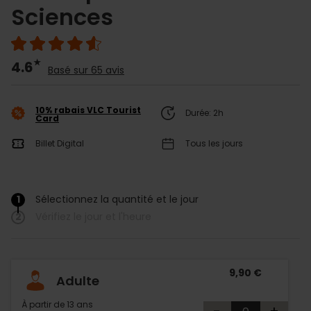
Sciences
4.6
Basé sur 65 avis
10% rabais VLC Tourist
Durée: 2h
Card
Billet Digital
Tous les jours
1
Sélectionnez la quantité et le jour
/
2
Vérifiez le jour et l'heure
9,90 €
Adulte
À partir de 13 ans