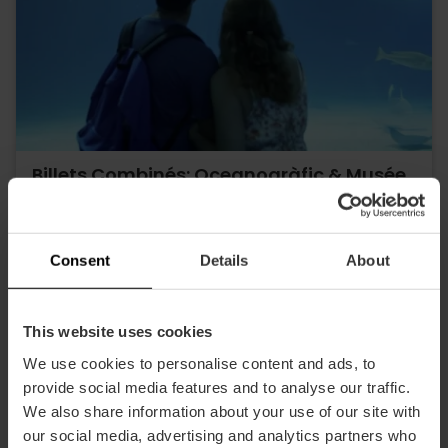
Billets Combinés: Oceanogràfic & Musée
des Sciences
4.8
- 277 avis
Consent
Details
About
10% rabais VLC Tourist Card
45,40 €
À partir de
This website uses cookies
We use cookies to personalise content and ads, to
provide social media features and to analyse our traffic.
We also share information about your use of our site with
our social media, advertising and analytics partners who