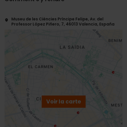
Museu de les Ciències Príncipe Felipe, Av. del
Professor López Piñero, 7, 46013 Valencia, España
ose
ebar
p
Voir la carte
r
ation