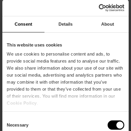
Avinguda de les Corts Valencianes, 59, València,
Consent
Details
About
España
This website uses cookies
We use cookies to personalise content and ads, to
provide social media features and to analyse our traffic.
We also share information about your use of our site with
our social media, advertising and analytics partners who
may combine it with other information that you’ve
ose
provided to them or that they’ve collected from your use
ebar
of their services. You will find more information in our
p
Cookie Policy
.
Ansichts Karte
r
ation
Consent
Necessary
Selection