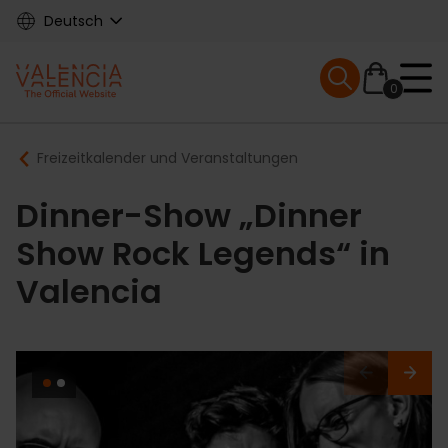
Skip
Deutsch
to
main
Mobile menu ex
content
0
Main
Breadcrumb
Freizeitkalender und Veranstaltungen
navigation
Dinner-Show „Dinner
Show Rock Legends“ in
Valencia