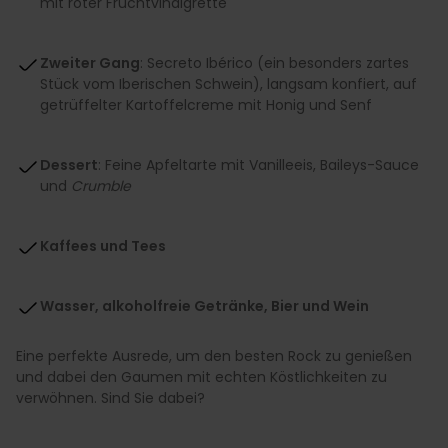
mit roter Fruchtvinaigrette
Zweiter Gang
: Secreto Ibérico (ein besonders zartes
Stück vom Iberischen Schwein), langsam konfiert, auf
getrüffelter Kartoffelcreme mit Honig und Senf
Dessert
: Feine Apfeltarte mit Vanilleeis, Baileys-Sauce
und
Crumble
Kaffees und Tees
Wasser, alkoholfreie Getränke, Bier und Wein
Eine perfekte Ausrede, um den besten Rock zu genießen
und dabei den Gaumen mit echten Köstlichkeiten zu
verwöhnen. Sind Sie dabei?