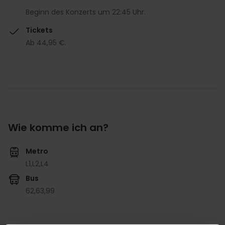
Beginn des Konzerts um 22:45 Uhr.
Tickets
Ab 44,95 €.
Wie komme ich an?
Metro
L1,
L2,
L4
Bus
62,
63,
99