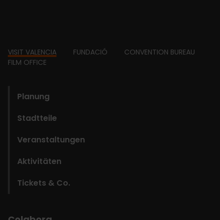
Footer
VISIT VALENCIA
FUNDACIÓ
CONVENTION BUREAU
FILM OFFICE
domains
Planung
Stadtteile
Veranstaltungen
Aktivitäten
Tickets & Co.
Colabora