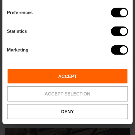
Preferences
Richtungen
Statistics
Marketing
ACCEPT
ACCEPT SELECTION
DENY
Sie können auch interessiert sein