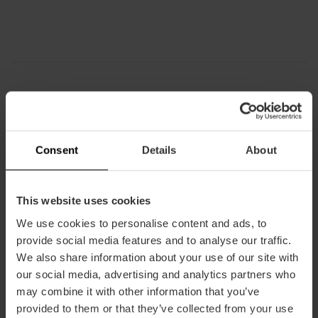
Praktische Informationen
Consent
Details
About
Datum
01/01/2026 - 31/12/2026
Tickets
This website uses cookies
ROTER TOURISTENBUS VALENCIA
We use cookies to personalise content and ads, to
Erwachsene 24 Std. 26 €.
provide social media features and to analyse our traffic.
We also share information about your use of our site with
Erwachsene 48 Std. 28 €.
our social media, advertising and analytics partners who
Kinder 24 Std. - 5 bis 12 Jahre-: 14 €.
may combine it with other information that you’ve
provided to them or that they’ve collected from your use
Kinder 24 Std. - 5 bis 12 Jahre-: 16 €.