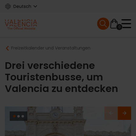
Skip
Deutsch
to
main
Mobile menu ex
content
0
Main
Breadcrumb
Freizeitkalender und Veranstaltungen
navigation
Drei verschiedene
Touristenbusse, um
Valencia zu entdecken