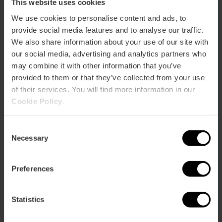
This website uses cookies
ose
We use cookies to personalise content and ads, to
ebar
p
provide social media features and to analyse our traffic.
We also share information about your use of our site with
Ansichts Karte
r
our social media, advertising and analytics partners who
ation
may combine it with other information that you’ve
provided to them or that they’ve collected from your use
of their services. You will find more information in our
Cookie Policy
.
Richtungen
Consent
Necessary
Selection
Preferences
Statistics