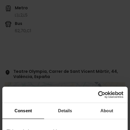
Metro
L1,
L2,
L5
Bus
62,
70,
C1
Teatre Olympia, Carrer de Sant Vicent Màrtir, 44,
València, España
Consent
Details
About