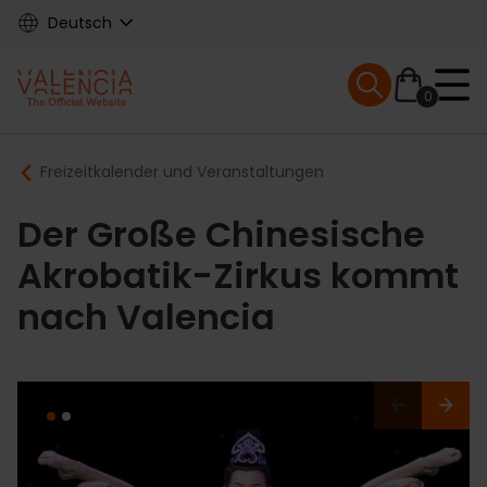
Skip
Deutsch
to
main
Mobile menu ex
content
0
Main
Breadcrumb
Freizeitkalender und Veranstaltungen
navigation
Der Große Chinesische
Akrobatik-Zirkus kommt
nach Valencia