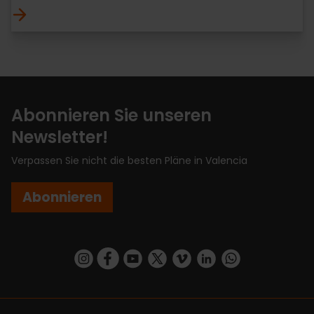
Abonnieren Sie unseren
Newsletter!
Verpassen Sie nicht die besten Pläne in Valencia
Abonnieren
https://www.instagram.com/visit_valencia/
https://www.facebook.com/VisitValenciaSp
https://www.youtube.com/user/Turisva
https://twitter.com/_VivaValencia
https://vimeo.com/visitvalen
https://www.linkedin.com/company/turismo-valencia/
https://api.whatsapp.com/send/?