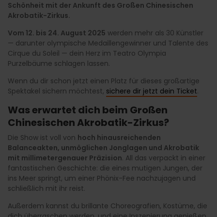
Schönheit mit der Ankunft des Großen Chinesischen
Akrobatik-Zirkus.
Vom 12. bis 24. August 2025
werden mehr als 30 Künstler
— darunter olympische Medaillengewinner und Talente des
Cirque du Soleil — dein Herz im Teatro Olympia
Purzelbäume schlagen lassen.
Wenn du dir schon jetzt einen Platz für dieses großartige
Spektakel sichern möchtest,
sichere dir jetzt dein Ticket
.
Was erwartet dich beim Großen
Chinesischen Akrobatik-Zirkus?
Die Show ist voll von
hoch hinausreichenden
Balanceakten, unmöglichen Jonglagen und Akrobatik
mit millimetergenauer Präzision
. All das verpackt in einer
fantastischen Geschichte: die eines mutigen Jungen, der
ins Meer springt, um einer Phönix-Fee nachzujagen und
schließlich mit ihr reist.
Außerdem kannst du brillante Choreografien, Kostüme, die
dich überraschen werden, und eine Inszenierung genießen,