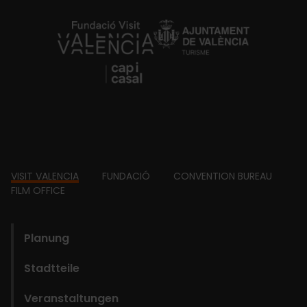
https://fundacion.visitvalencia.com/
Footer
VISIT VALENCIA
FUNDACIÓ
CONVENTION BUREAU
FILM OFFICE
domains
Planung
Stadtteile
Veranstaltungen