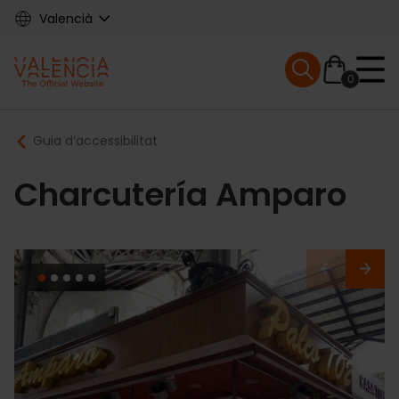
Skip
Valencià
to
main
Mobile menu ex
content
0
Main
Breadcrumb
Guia d’accessibilitat
navigation
Charcutería Amparo