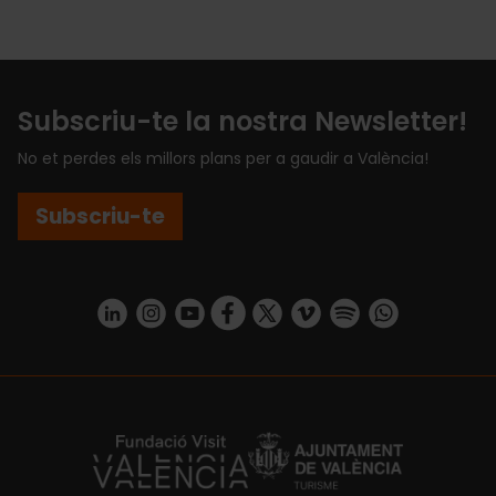
Subscriu-te la nostra Newsletter!
No et perdes els millors plans per a gaudir a València!
Subscriu-te
https://www.linkedin.com/company/turismo-valencia/mycompany/
https://www.instagram.com/visit_valencia/
https://www.youtube.com/user/Turisvale
https://www.facebook.com/turismov
https://twitter.com/Valenciatu
https://vimeo.com/visitva
https://open.spotif
https://api.whatsapp.com/se
https://fundacion.visitvalencia.com/