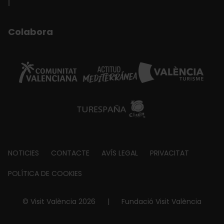
Colabora
Footer
NOTICIES
CONTACTE
AVÍS LEGAL
PRIVACITAT
about
POLÍTICA DE COOKIES
© Visit València 2026
|
Fundació Visit València