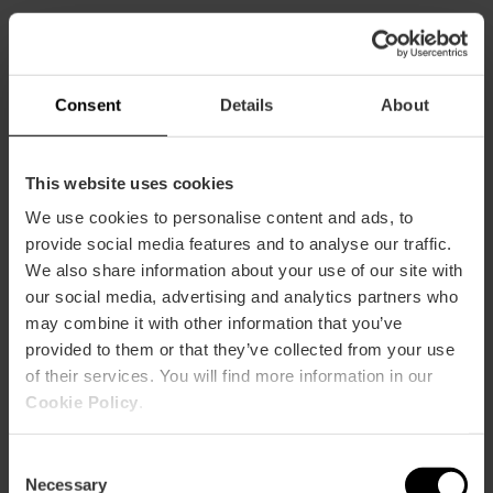
CLIENTS
Consent
Details
About
This website uses cookies
We use cookies to personalise content and ads, to
Com arribar
provide social media features and to analyse our traffic.
We also share information about your use of our site with
our social media, advertising and analytics partners who
may combine it with other information that you’ve
provided to them or that they’ve collected from your use
of their services. You will find more information in our
Calle de Villanueva y Gascón, 10
Cookie Policy
.
Consent
Necessary
Selection