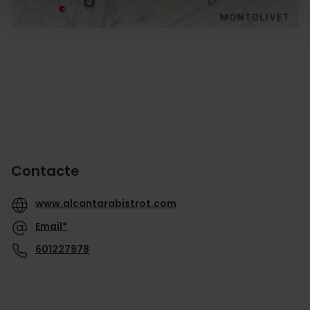
Contacte
www.alcantarabistrot.com
Email*
601227978