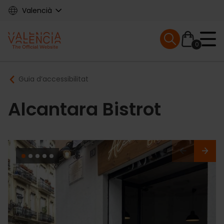
Skip
Valencià
to
main
Mobile menu ex
content
0
Main
Breadcrumb
Guia d’accessibilitat
navigation
Alcantara Bistrot