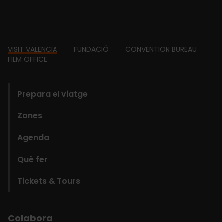
Footer
VISIT VALENCIA
FUNDACIÓ
CONVENTION BUREAU
FILM OFFICE
domains
Prepara el viatge
Zones
Agenda
Què fer
Tickets & Tours
Colabora