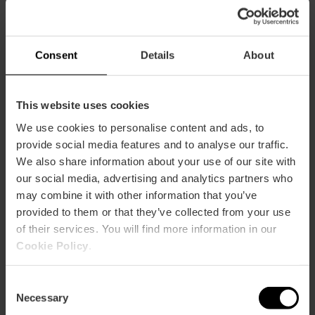
CLIENTS
Consent
Details
About
This website uses cookies
We use cookies to personalise content and ads, to
provide social media features and to analyse our traffic.
Com arribar
We also share information about your use of our site with
our social media, advertising and analytics partners who
may combine it with other information that you’ve
provided to them or that they’ve collected from your use
of their services. You will find more information in our
Cookie Policy
.
Calle Micer Mascó 36
Consent
Necessary
Selection