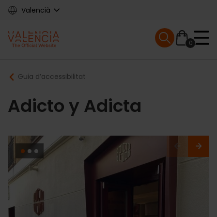
Skip
Valencià
to
main
Mobile menu ex
content
0
Main
Breadcrumb
Guia d’accessibilitat
navigation
Adicto y Adicta